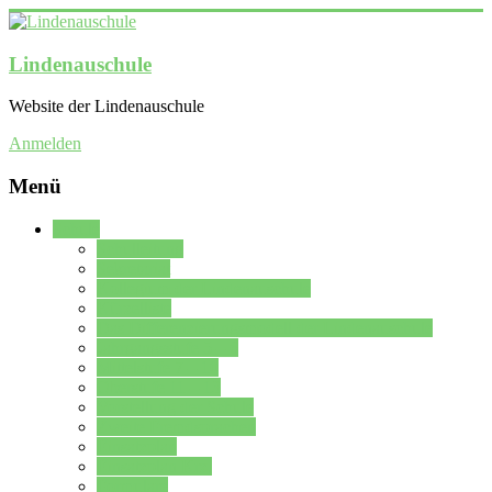
Lindenauschule
Website der Lindenauschule
Anmelden
Menü
Schule
Schulleitung
Sekretariat
Kollegium der Lindenauschule
Kürzelliste
Das Differenzierungsmodell der Lindenauschule
Jahrgangsstufe 5 – 6
Mittelstufe 7 – 10
Oberstufe 11 – 13
Vorstellung der Schule
Zweite Fremdsprachen
Einsatzplan
Einsatzplan Krz.
Formulare