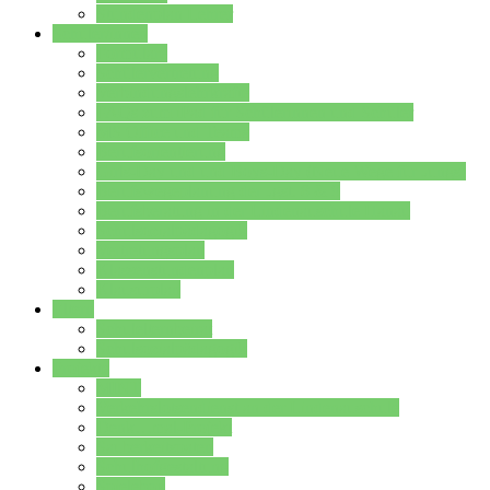
Stundenplan Lehrer
Schüler/innen
Formulare
Schülervertretung
Verbindungslehrkräfte
FAQs zum iPad für Schülerinnen und Schüler
MS Office und Teams
Berufsorientierung
Girls-Day und und Boys-Day (Neue Wege für Jungs)
Berufswegeplanung der Jgst. 8 & 9
Berufsberatung in der Lindenauschule Hanau
Schulsozialpädagogik
Vertretungsplan
Klassenstundenplan
Klausurplan
Eltern
Schulelternbeirat
Schulsozialpädagogik
Projekte
MINT
Verkehrslotsendienst an der Lindenauschule
Denk…mal-Projekt
Sauberkeitspaten
Schulhofgestaltung
Spielebox