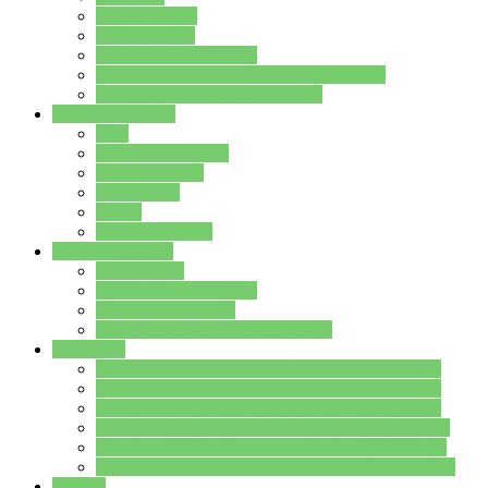
Streitschlichter
Umweltschule
Schule ohne Rassismus
Die PUSCH – Klasse der Lindenauschule
Die Schulseelsorge stellt sich vor
Weitere Angebote
AGs
Ganztagsbetreuung
Schulbibliothek
Infozentrum
Mensa
Mensaspeiseplan
Partner&Förderer
Förderverein
Jugendwerkstatt Hanau
Forum Schulqualität
SCHULEWIRTSCHAFT Hessen
WP-Kurse
Wahlpflichtangebot (WP I) für die Jahrgangstufe 7
Wahlpflichtangebot (WP I) für die Jahrgangstufe 8
Wahlpflichtangebot (WP I) für die Jahrgangstufe 9
Wahlpflichtangebot (WP I) für die Jahrgangstufe 10
Wahlpflichtangebot (WP II) für die Jahrgangstufe 9
Wahlpflichtangebot (WP II) für die Jahrgangstufe 10
Dateien