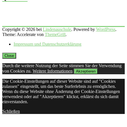
Copyright © 2026 bei
Lindenauschule
. Powered by
WordPress
.
Theme: Accelerate von
ThemeGrill
.
Impressum und Datenschutzerklärung
Close
Durch die weitere Nutzung der Seite stimmen Sie der Verwendung
von Cookies zu.
Weitere Informationen
Akzeptieren
Die Cookie-Einstellungen auf dieser Website sind auf "Cookies
zulassen" eingestellt, um das beste Surferlebnis zu ermöglichen.
Wenn du diese Website ohne Änderung der Cookie-Einstellungen
verwendest oder auf "Akzeptieren" klickst, erklärst du sich damit
einverstanden.
Schließen