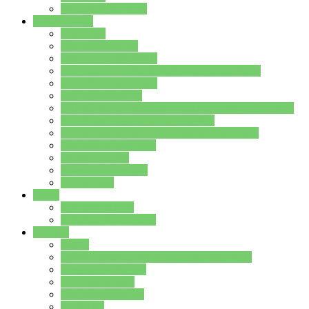
Stundenplan Lehrer
Schüler/innen
Formulare
Schülervertretung
Verbindungslehrkräfte
FAQs zum iPad für Schülerinnen und Schüler
MS Office und Teams
Berufsorientierung
Girls-Day und und Boys-Day (Neue Wege für Jungs)
Berufswegeplanung der Jgst. 8 & 9
Berufsberatung in der Lindenauschule Hanau
Schulsozialpädagogik
Vertretungsplan
Klassenstundenplan
Klausurplan
Eltern
Schulelternbeirat
Schulsozialpädagogik
Projekte
MINT
Verkehrslotsendienst an der Lindenauschule
Denk…mal-Projekt
Sauberkeitspaten
Schulhofgestaltung
Spielebox