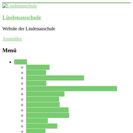
Lindenauschule
Website der Lindenauschule
Anmelden
Menü
Schule
Schulleitung
Sekretariat
Kollegium der Lindenauschule
Kürzelliste
Das Differenzierungsmodell der Lindenauschule
Jahrgangsstufe 5 – 6
Mittelstufe 7 – 10
Oberstufe 11 – 13
Vorstellung der Schule
Zweite Fremdsprachen
Einsatzplan
Einsatzplan Krz.
Formulare