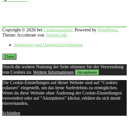
Copyright © 2026 bei
Lindenauschule
. Powered by
WordPress
.
Theme: Accelerate von
ThemeGrill
.
Impressum und Datenschutzerklärung
Close
Durch die weitere Nutzung der Seite stimmen Sie der Verwendung
von Cookies zu.
Weitere Informationen
Akzeptieren
Die Cookie-Einstellungen auf dieser Website sind auf "Cookies
zulassen" eingestellt, um das beste Surferlebnis zu ermöglichen.
Wenn du diese Website ohne Änderung der Cookie-Einstellungen
verwendest oder auf "Akzeptieren" klickst, erklärst du sich damit
einverstanden.
Schließen