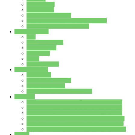
Streitschlichter
Umweltschule
Schule ohne Rassismus
Die PUSCH – Klasse der Lindenauschule
Die Schulseelsorge stellt sich vor
Weitere Angebote
AGs
Ganztagsbetreuung
Schulbibliothek
Infozentrum
Mensa
Mensaspeiseplan
Partner&Förderer
Förderverein
Jugendwerkstatt Hanau
Forum Schulqualität
SCHULEWIRTSCHAFT Hessen
WP-Kurse
Wahlpflichtangebot (WP I) für die Jahrgangstufe 7
Wahlpflichtangebot (WP I) für die Jahrgangstufe 8
Wahlpflichtangebot (WP I) für die Jahrgangstufe 9
Wahlpflichtangebot (WP I) für die Jahrgangstufe 10
Wahlpflichtangebot (WP II) für die Jahrgangstufe 9
Wahlpflichtangebot (WP II) für die Jahrgangstufe 10
Dateien