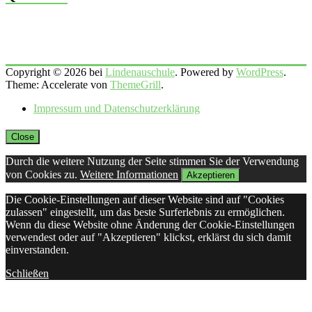
Copyright © 2026 bei
Lindenauschule
. Powered by
WordPress
.
Theme: Accelerate von
ThemeGrill
.
Impressum und Datenschutzerklärung
Close
Durch die weitere Nutzung der Seite stimmen Sie der Verwendung
von Cookies zu.
Weitere Informationen
Akzeptieren
Die Cookie-Einstellungen auf dieser Website sind auf "Cookies
zulassen" eingestellt, um das beste Surferlebnis zu ermöglichen.
Wenn du diese Website ohne Änderung der Cookie-Einstellungen
verwendest oder auf "Akzeptieren" klickst, erklärst du sich damit
einverstanden.
Schließen