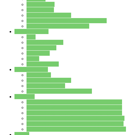
Streitschlichter
Umweltschule
Schule ohne Rassismus
Die PUSCH – Klasse der Lindenauschule
Die Schulseelsorge stellt sich vor
Weitere Angebote
AGs
Ganztagsbetreuung
Schulbibliothek
Infozentrum
Mensa
Mensaspeiseplan
Partner&Förderer
Förderverein
Jugendwerkstatt Hanau
Forum Schulqualität
SCHULEWIRTSCHAFT Hessen
WP-Kurse
Wahlpflichtangebot (WP I) für die Jahrgangstufe 7
Wahlpflichtangebot (WP I) für die Jahrgangstufe 8
Wahlpflichtangebot (WP I) für die Jahrgangstufe 9
Wahlpflichtangebot (WP I) für die Jahrgangstufe 10
Wahlpflichtangebot (WP II) für die Jahrgangstufe 9
Wahlpflichtangebot (WP II) für die Jahrgangstufe 10
Dateien