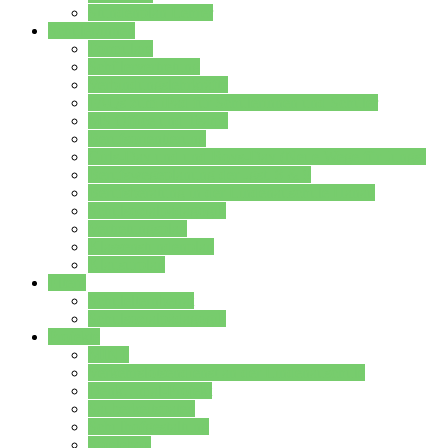
Stundenplan Lehrer
Schüler/innen
Formulare
Schülervertretung
Verbindungslehrkräfte
FAQs zum iPad für Schülerinnen und Schüler
MS Office und Teams
Berufsorientierung
Girls-Day und und Boys-Day (Neue Wege für Jungs)
Berufswegeplanung der Jgst. 8 & 9
Berufsberatung in der Lindenauschule Hanau
Schulsozialpädagogik
Vertretungsplan
Klassenstundenplan
Klausurplan
Eltern
Schulelternbeirat
Schulsozialpädagogik
Projekte
MINT
Verkehrslotsendienst an der Lindenauschule
Denk…mal-Projekt
Sauberkeitspaten
Schulhofgestaltung
Spielebox