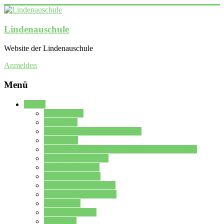
Lindenauschule
Website der Lindenauschule
Anmelden
Menü
Schule
Schulleitung
Sekretariat
Kollegium der Lindenauschule
Kürzelliste
Das Differenzierungsmodell der Lindenauschule
Jahrgangsstufe 5 – 6
Mittelstufe 7 – 10
Oberstufe 11 – 13
Vorstellung der Schule
Zweite Fremdsprachen
Einsatzplan
Einsatzplan Krz.
Formulare