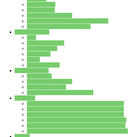
Streitschlichter
Umweltschule
Schule ohne Rassismus
Die PUSCH – Klasse der Lindenauschule
Die Schulseelsorge stellt sich vor
Weitere Angebote
AGs
Ganztagsbetreuung
Schulbibliothek
Infozentrum
Mensa
Mensaspeiseplan
Partner&Förderer
Förderverein
Jugendwerkstatt Hanau
Forum Schulqualität
SCHULEWIRTSCHAFT Hessen
WP-Kurse
Wahlpflichtangebot (WP I) für die Jahrgangstufe 7
Wahlpflichtangebot (WP I) für die Jahrgangstufe 8
Wahlpflichtangebot (WP I) für die Jahrgangstufe 9
Wahlpflichtangebot (WP I) für die Jahrgangstufe 10
Wahlpflichtangebot (WP II) für die Jahrgangstufe 9
Wahlpflichtangebot (WP II) für die Jahrgangstufe 10
Dateien