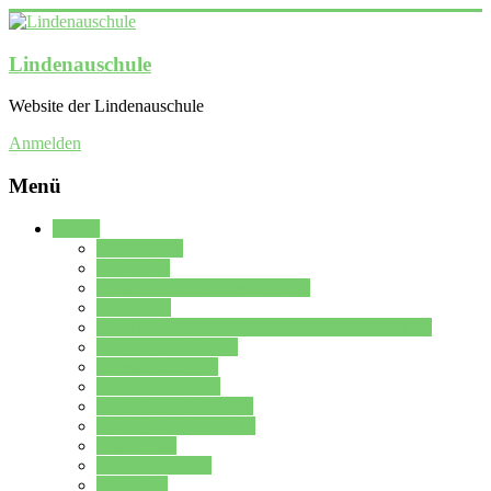
Lindenauschule
Website der Lindenauschule
Anmelden
Menü
Schule
Schulleitung
Sekretariat
Kollegium der Lindenauschule
Kürzelliste
Das Differenzierungsmodell der Lindenauschule
Jahrgangsstufe 5 – 6
Mittelstufe 7 – 10
Oberstufe 11 – 13
Vorstellung der Schule
Zweite Fremdsprachen
Einsatzplan
Einsatzplan Krz.
Formulare