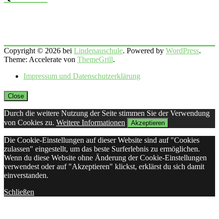
Copyright © 2026 bei
Lindenauschule
. Powered by
WordPress
.
Theme: Accelerate von
ThemeGrill
.
Impressum und Datenschutzerklärung
Close
Durch die weitere Nutzung der Seite stimmen Sie der Verwendung
von Cookies zu.
Weitere Informationen
Akzeptieren
Die Cookie-Einstellungen auf dieser Website sind auf "Cookies
zulassen" eingestellt, um das beste Surferlebnis zu ermöglichen.
Wenn du diese Website ohne Änderung der Cookie-Einstellungen
verwendest oder auf "Akzeptieren" klickst, erklärst du sich damit
einverstanden.
Schließen