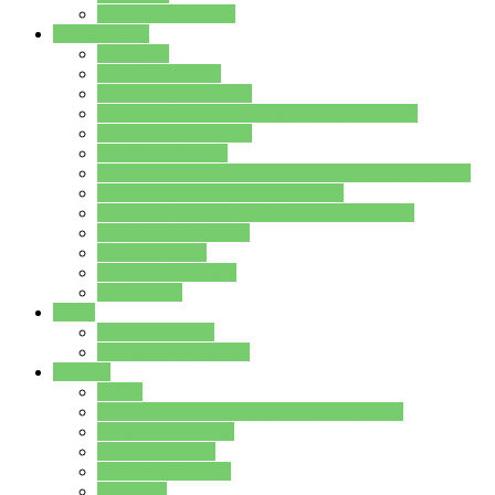
Stundenplan Lehrer
Schüler/innen
Formulare
Schülervertretung
Verbindungslehrkräfte
FAQs zum iPad für Schülerinnen und Schüler
MS Office und Teams
Berufsorientierung
Girls-Day und und Boys-Day (Neue Wege für Jungs)
Berufswegeplanung der Jgst. 8 & 9
Berufsberatung in der Lindenauschule Hanau
Schulsozialpädagogik
Vertretungsplan
Klassenstundenplan
Klausurplan
Eltern
Schulelternbeirat
Schulsozialpädagogik
Projekte
MINT
Verkehrslotsendienst an der Lindenauschule
Denk…mal-Projekt
Sauberkeitspaten
Schulhofgestaltung
Spielebox