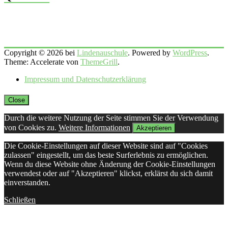
Copyright © 2026 bei
Lindenauschule
. Powered by
WordPress
.
Theme: Accelerate von
ThemeGrill
.
Impressum und Datenschutzerklärung
Close
Durch die weitere Nutzung der Seite stimmen Sie der Verwendung
von Cookies zu.
Weitere Informationen
Akzeptieren
Die Cookie-Einstellungen auf dieser Website sind auf "Cookies
zulassen" eingestellt, um das beste Surferlebnis zu ermöglichen.
Wenn du diese Website ohne Änderung der Cookie-Einstellungen
verwendest oder auf "Akzeptieren" klickst, erklärst du sich damit
einverstanden.
Schließen