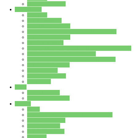
Stundenplan Lehrer
Schüler/innen
Formulare
Schülervertretung
Verbindungslehrkräfte
FAQs zum iPad für Schülerinnen und Schüler
MS Office und Teams
Berufsorientierung
Girls-Day und und Boys-Day (Neue Wege für Jungs)
Berufswegeplanung der Jgst. 8 & 9
Berufsberatung in der Lindenauschule Hanau
Schulsozialpädagogik
Vertretungsplan
Klassenstundenplan
Klausurplan
Eltern
Schulelternbeirat
Schulsozialpädagogik
Projekte
MINT
Verkehrslotsendienst an der Lindenauschule
Denk…mal-Projekt
Sauberkeitspaten
Schulhofgestaltung
Spielebox