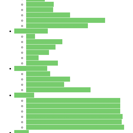
Streitschlichter
Umweltschule
Schule ohne Rassismus
Die PUSCH – Klasse der Lindenauschule
Die Schulseelsorge stellt sich vor
Weitere Angebote
AGs
Ganztagsbetreuung
Schulbibliothek
Infozentrum
Mensa
Mensaspeiseplan
Partner&Förderer
Förderverein
Jugendwerkstatt Hanau
Forum Schulqualität
SCHULEWIRTSCHAFT Hessen
WP-Kurse
Wahlpflichtangebot (WP I) für die Jahrgangstufe 7
Wahlpflichtangebot (WP I) für die Jahrgangstufe 8
Wahlpflichtangebot (WP I) für die Jahrgangstufe 9
Wahlpflichtangebot (WP I) für die Jahrgangstufe 10
Wahlpflichtangebot (WP II) für die Jahrgangstufe 9
Wahlpflichtangebot (WP II) für die Jahrgangstufe 10
Dateien