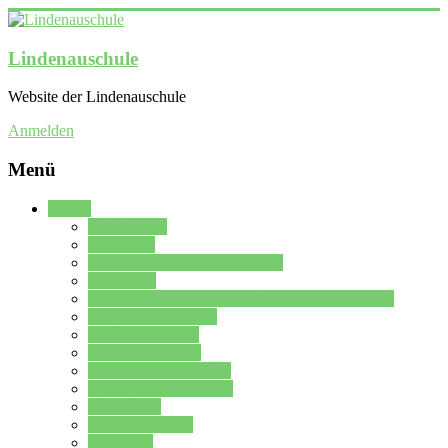
Lindenauschule
Website der Lindenauschule
Anmelden
Menü
Schule
Schulleitung
Sekretariat
Kollegium der Lindenauschule
Kürzelliste
Das Differenzierungsmodell der Lindenauschule
Jahrgangsstufe 5 – 6
Mittelstufe 7 – 10
Oberstufe 11 – 13
Vorstellung der Schule
Zweite Fremdsprachen
Einsatzplan
Einsatzplan Krz.
Formulare