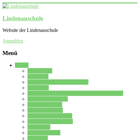
Lindenauschule
Website der Lindenauschule
Anmelden
Menü
Schule
Schulleitung
Sekretariat
Kollegium der Lindenauschule
Kürzelliste
Das Differenzierungsmodell der Lindenauschule
Jahrgangsstufe 5 – 6
Mittelstufe 7 – 10
Oberstufe 11 – 13
Vorstellung der Schule
Zweite Fremdsprachen
Einsatzplan
Einsatzplan Krz.
Formulare