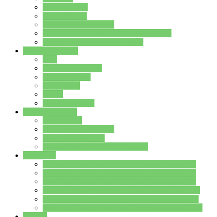
Streitschlichter
Umweltschule
Schule ohne Rassismus
Die PUSCH – Klasse der Lindenauschule
Die Schulseelsorge stellt sich vor
Weitere Angebote
AGs
Ganztagsbetreuung
Schulbibliothek
Infozentrum
Mensa
Mensaspeiseplan
Partner&Förderer
Förderverein
Jugendwerkstatt Hanau
Forum Schulqualität
SCHULEWIRTSCHAFT Hessen
WP-Kurse
Wahlpflichtangebot (WP I) für die Jahrgangstufe 7
Wahlpflichtangebot (WP I) für die Jahrgangstufe 8
Wahlpflichtangebot (WP I) für die Jahrgangstufe 9
Wahlpflichtangebot (WP I) für die Jahrgangstufe 10
Wahlpflichtangebot (WP II) für die Jahrgangstufe 9
Wahlpflichtangebot (WP II) für die Jahrgangstufe 10
Dateien