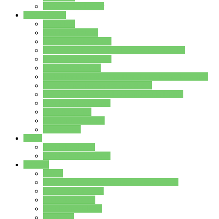
Stundenplan Lehrer
Schüler/innen
Formulare
Schülervertretung
Verbindungslehrkräfte
FAQs zum iPad für Schülerinnen und Schüler
MS Office und Teams
Berufsorientierung
Girls-Day und und Boys-Day (Neue Wege für Jungs)
Berufswegeplanung der Jgst. 8 & 9
Berufsberatung in der Lindenauschule Hanau
Schulsozialpädagogik
Vertretungsplan
Klassenstundenplan
Klausurplan
Eltern
Schulelternbeirat
Schulsozialpädagogik
Projekte
MINT
Verkehrslotsendienst an der Lindenauschule
Denk…mal-Projekt
Sauberkeitspaten
Schulhofgestaltung
Spielebox