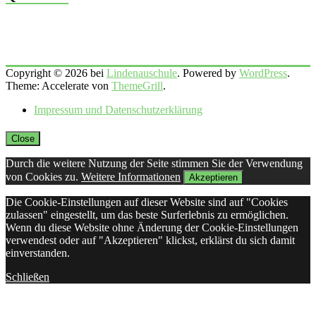
Copyright © 2026 bei
Lindenauschule
. Powered by
WordPress
.
Theme: Accelerate von
ThemeGrill
.
Impressum und Datenschutzerklärung
Close
Durch die weitere Nutzung der Seite stimmen Sie der Verwendung
von Cookies zu.
Weitere Informationen
Akzeptieren
Die Cookie-Einstellungen auf dieser Website sind auf "Cookies
zulassen" eingestellt, um das beste Surferlebnis zu ermöglichen.
Wenn du diese Website ohne Änderung der Cookie-Einstellungen
verwendest oder auf "Akzeptieren" klickst, erklärst du sich damit
einverstanden.
Schließen