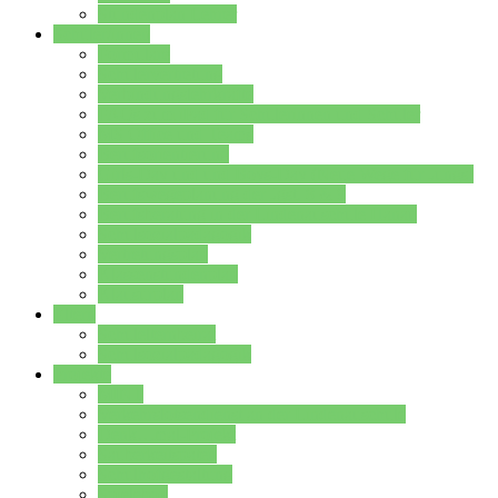
Stundenplan Lehrer
Schüler/innen
Formulare
Schülervertretung
Verbindungslehrkräfte
FAQs zum iPad für Schülerinnen und Schüler
MS Office und Teams
Berufsorientierung
Girls-Day und und Boys-Day (Neue Wege für Jungs)
Berufswegeplanung der Jgst. 8 & 9
Berufsberatung in der Lindenauschule Hanau
Schulsozialpädagogik
Vertretungsplan
Klassenstundenplan
Klausurplan
Eltern
Schulelternbeirat
Schulsozialpädagogik
Projekte
MINT
Verkehrslotsendienst an der Lindenauschule
Denk…mal-Projekt
Sauberkeitspaten
Schulhofgestaltung
Spielebox