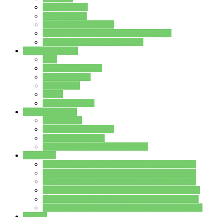
Streitschlichter
Umweltschule
Schule ohne Rassismus
Die PUSCH – Klasse der Lindenauschule
Die Schulseelsorge stellt sich vor
Weitere Angebote
AGs
Ganztagsbetreuung
Schulbibliothek
Infozentrum
Mensa
Mensaspeiseplan
Partner&Förderer
Förderverein
Jugendwerkstatt Hanau
Forum Schulqualität
SCHULEWIRTSCHAFT Hessen
WP-Kurse
Wahlpflichtangebot (WP I) für die Jahrgangstufe 7
Wahlpflichtangebot (WP I) für die Jahrgangstufe 8
Wahlpflichtangebot (WP I) für die Jahrgangstufe 9
Wahlpflichtangebot (WP I) für die Jahrgangstufe 10
Wahlpflichtangebot (WP II) für die Jahrgangstufe 9
Wahlpflichtangebot (WP II) für die Jahrgangstufe 10
Dateien