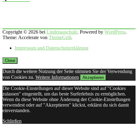
Copyright © 2026 bei
Lindenauschule
. Powered by
WordPress
.
Theme: Accelerate von
ThemeGrill
.
Impressum und Datenschutzerklärung
Close
Durch die weitere Nutzung der Seite stimmen Sie der Verwendung
von Cookies zu.
Weitere Informationen
Akzeptieren
Die Cookie-Einstellungen auf dieser Website sind auf "Cookies
zulassen" eingestellt, um das beste Surferlebnis zu ermöglichen.
Wenn du diese Website ohne Änderung der Cookie-Einstellungen
verwendest oder auf "Akzeptieren" klickst, erklärst du sich damit
einverstanden.
Schließen