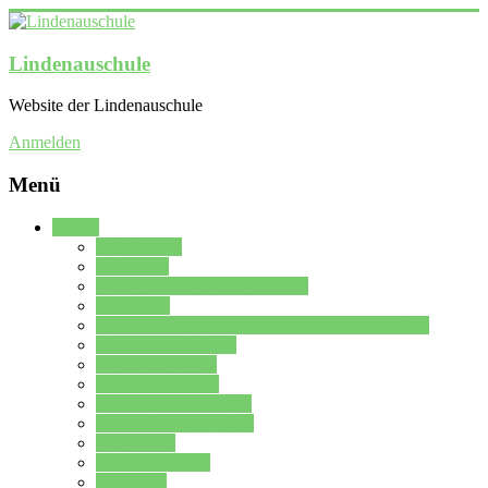
Lindenauschule
Website der Lindenauschule
Anmelden
Menü
Schule
Schulleitung
Sekretariat
Kollegium der Lindenauschule
Kürzelliste
Das Differenzierungsmodell der Lindenauschule
Jahrgangsstufe 5 – 6
Mittelstufe 7 – 10
Oberstufe 11 – 13
Vorstellung der Schule
Zweite Fremdsprachen
Einsatzplan
Einsatzplan Krz.
Formulare