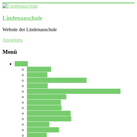
Lindenauschule
Website der Lindenauschule
Anmelden
Menü
Schule
Schulleitung
Sekretariat
Kollegium der Lindenauschule
Kürzelliste
Das Differenzierungsmodell der Lindenauschule
Jahrgangsstufe 5 – 6
Mittelstufe 7 – 10
Oberstufe 11 – 13
Vorstellung der Schule
Zweite Fremdsprachen
Einsatzplan
Einsatzplan Krz.
Formulare