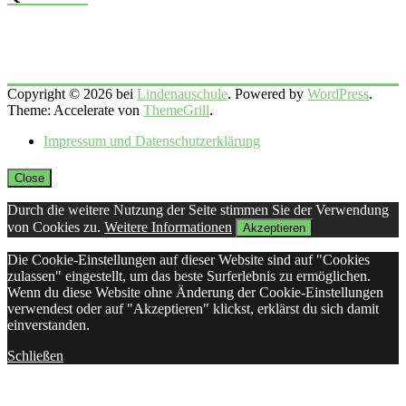
Copyright © 2026 bei
Lindenauschule
. Powered by
WordPress
.
Theme: Accelerate von
ThemeGrill
.
Impressum und Datenschutzerklärung
Close
Durch die weitere Nutzung der Seite stimmen Sie der Verwendung
von Cookies zu.
Weitere Informationen
Akzeptieren
Die Cookie-Einstellungen auf dieser Website sind auf "Cookies
zulassen" eingestellt, um das beste Surferlebnis zu ermöglichen.
Wenn du diese Website ohne Änderung der Cookie-Einstellungen
verwendest oder auf "Akzeptieren" klickst, erklärst du sich damit
einverstanden.
Schließen