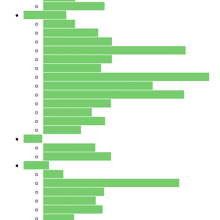
Stundenplan Lehrer
Schüler/innen
Formulare
Schülervertretung
Verbindungslehrkräfte
FAQs zum iPad für Schülerinnen und Schüler
MS Office und Teams
Berufsorientierung
Girls-Day und und Boys-Day (Neue Wege für Jungs)
Berufswegeplanung der Jgst. 8 & 9
Berufsberatung in der Lindenauschule Hanau
Schulsozialpädagogik
Vertretungsplan
Klassenstundenplan
Klausurplan
Eltern
Schulelternbeirat
Schulsozialpädagogik
Projekte
MINT
Verkehrslotsendienst an der Lindenauschule
Denk…mal-Projekt
Sauberkeitspaten
Schulhofgestaltung
Spielebox