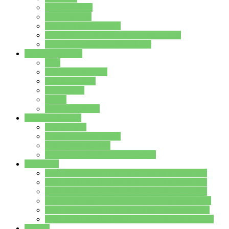
Streitschlichter
Umweltschule
Schule ohne Rassismus
Die PUSCH – Klasse der Lindenauschule
Die Schulseelsorge stellt sich vor
Weitere Angebote
AGs
Ganztagsbetreuung
Schulbibliothek
Infozentrum
Mensa
Mensaspeiseplan
Partner&Förderer
Förderverein
Jugendwerkstatt Hanau
Forum Schulqualität
SCHULEWIRTSCHAFT Hessen
WP-Kurse
Wahlpflichtangebot (WP I) für die Jahrgangstufe 7
Wahlpflichtangebot (WP I) für die Jahrgangstufe 8
Wahlpflichtangebot (WP I) für die Jahrgangstufe 9
Wahlpflichtangebot (WP I) für die Jahrgangstufe 10
Wahlpflichtangebot (WP II) für die Jahrgangstufe 9
Wahlpflichtangebot (WP II) für die Jahrgangstufe 10
Dateien