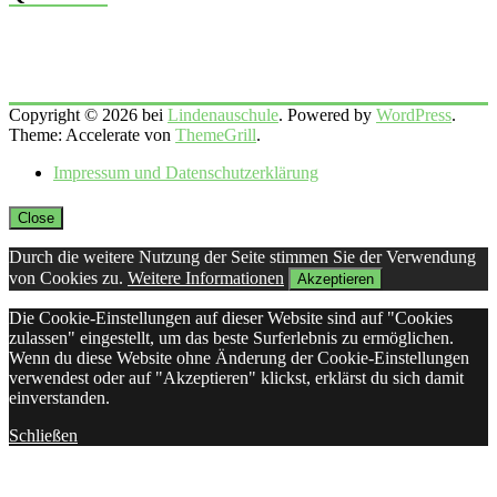
Copyright © 2026 bei
Lindenauschule
. Powered by
WordPress
.
Theme: Accelerate von
ThemeGrill
.
Impressum und Datenschutzerklärung
Close
Durch die weitere Nutzung der Seite stimmen Sie der Verwendung
von Cookies zu.
Weitere Informationen
Akzeptieren
Die Cookie-Einstellungen auf dieser Website sind auf "Cookies
zulassen" eingestellt, um das beste Surferlebnis zu ermöglichen.
Wenn du diese Website ohne Änderung der Cookie-Einstellungen
verwendest oder auf "Akzeptieren" klickst, erklärst du sich damit
einverstanden.
Schließen