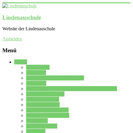
Lindenauschule
Website der Lindenauschule
Anmelden
Menü
Schule
Schulleitung
Sekretariat
Kollegium der Lindenauschule
Kürzelliste
Das Differenzierungsmodell der Lindenauschule
Jahrgangsstufe 5 – 6
Mittelstufe 7 – 10
Oberstufe 11 – 13
Vorstellung der Schule
Zweite Fremdsprachen
Einsatzplan
Einsatzplan Krz.
Formulare