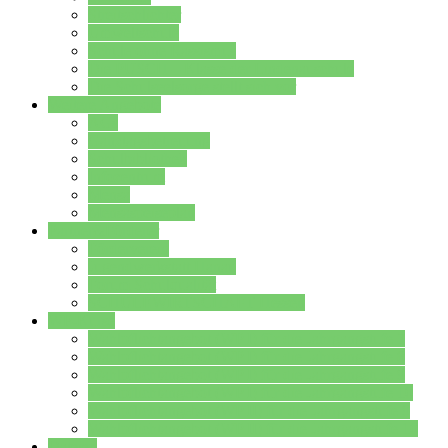
Streitschlichter
Umweltschule
Schule ohne Rassismus
Die PUSCH – Klasse der Lindenauschule
Die Schulseelsorge stellt sich vor
Weitere Angebote
AGs
Ganztagsbetreuung
Schulbibliothek
Infozentrum
Mensa
Mensaspeiseplan
Partner&Förderer
Förderverein
Jugendwerkstatt Hanau
Forum Schulqualität
SCHULEWIRTSCHAFT Hessen
WP-Kurse
Wahlpflichtangebot (WP I) für die Jahrgangstufe 7
Wahlpflichtangebot (WP I) für die Jahrgangstufe 8
Wahlpflichtangebot (WP I) für die Jahrgangstufe 9
Wahlpflichtangebot (WP I) für die Jahrgangstufe 10
Wahlpflichtangebot (WP II) für die Jahrgangstufe 9
Wahlpflichtangebot (WP II) für die Jahrgangstufe 10
Dateien