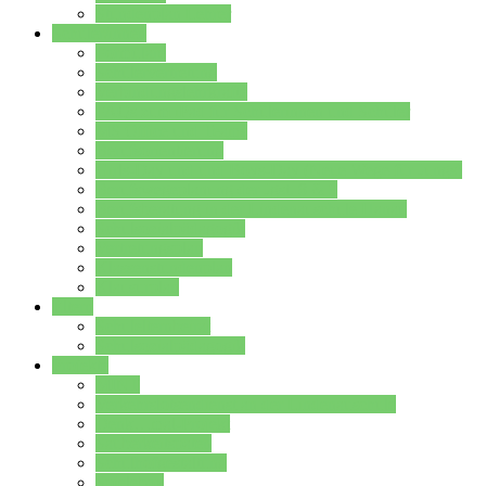
Stundenplan Lehrer
Schüler/innen
Formulare
Schülervertretung
Verbindungslehrkräfte
FAQs zum iPad für Schülerinnen und Schüler
MS Office und Teams
Berufsorientierung
Girls-Day und und Boys-Day (Neue Wege für Jungs)
Berufswegeplanung der Jgst. 8 & 9
Berufsberatung in der Lindenauschule Hanau
Schulsozialpädagogik
Vertretungsplan
Klassenstundenplan
Klausurplan
Eltern
Schulelternbeirat
Schulsozialpädagogik
Projekte
MINT
Verkehrslotsendienst an der Lindenauschule
Denk…mal-Projekt
Sauberkeitspaten
Schulhofgestaltung
Spielebox