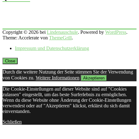
Copyright © 2026 bei
Lindenauschule
. Powered by
WordPress
.
Theme: Accelerate von
ThemeGrill
.
Impressum und Datenschutzerklärung
Close
Durch die weitere Nutzung der Seite stimmen Sie der Verwendung
von Cookies zu.
Weitere Informationen
Akzeptieren
Die Cookie-Einstellungen auf dieser Website sind auf "Cookies
zulassen" eingestellt, um das beste Surferlebnis zu ermöglichen.
Wenn du diese Website ohne Änderung der Cookie-Einstellungen
verwendest oder auf "Akzeptieren" klickst, erklärst du sich damit
einverstanden.
Schließen