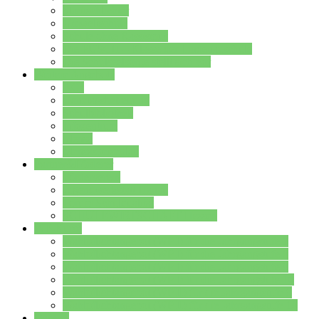
Streitschlichter
Umweltschule
Schule ohne Rassismus
Die PUSCH – Klasse der Lindenauschule
Die Schulseelsorge stellt sich vor
Weitere Angebote
AGs
Ganztagsbetreuung
Schulbibliothek
Infozentrum
Mensa
Mensaspeiseplan
Partner&Förderer
Förderverein
Jugendwerkstatt Hanau
Forum Schulqualität
SCHULEWIRTSCHAFT Hessen
WP-Kurse
Wahlpflichtangebot (WP I) für die Jahrgangstufe 7
Wahlpflichtangebot (WP I) für die Jahrgangstufe 8
Wahlpflichtangebot (WP I) für die Jahrgangstufe 9
Wahlpflichtangebot (WP I) für die Jahrgangstufe 10
Wahlpflichtangebot (WP II) für die Jahrgangstufe 9
Wahlpflichtangebot (WP II) für die Jahrgangstufe 10
Dateien