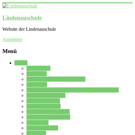
Lindenauschule
Website der Lindenauschule
Anmelden
Menü
Schule
Schulleitung
Sekretariat
Kollegium der Lindenauschule
Kürzelliste
Das Differenzierungsmodell der Lindenauschule
Jahrgangsstufe 5 – 6
Mittelstufe 7 – 10
Oberstufe 11 – 13
Vorstellung der Schule
Zweite Fremdsprachen
Einsatzplan
Einsatzplan Krz.
Formulare