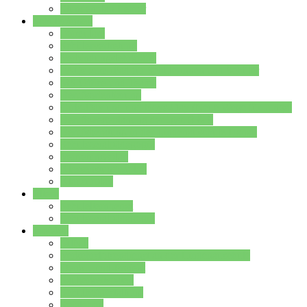
Stundenplan Lehrer
Schüler/innen
Formulare
Schülervertretung
Verbindungslehrkräfte
FAQs zum iPad für Schülerinnen und Schüler
MS Office und Teams
Berufsorientierung
Girls-Day und und Boys-Day (Neue Wege für Jungs)
Berufswegeplanung der Jgst. 8 & 9
Berufsberatung in der Lindenauschule Hanau
Schulsozialpädagogik
Vertretungsplan
Klassenstundenplan
Klausurplan
Eltern
Schulelternbeirat
Schulsozialpädagogik
Projekte
MINT
Verkehrslotsendienst an der Lindenauschule
Denk…mal-Projekt
Sauberkeitspaten
Schulhofgestaltung
Spielebox