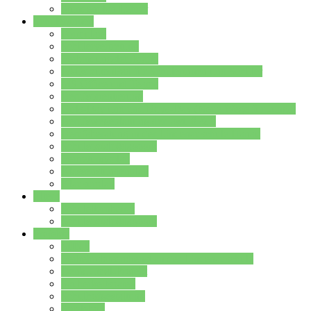
Stundenplan Lehrer
Schüler/innen
Formulare
Schülervertretung
Verbindungslehrkräfte
FAQs zum iPad für Schülerinnen und Schüler
MS Office und Teams
Berufsorientierung
Girls-Day und und Boys-Day (Neue Wege für Jungs)
Berufswegeplanung der Jgst. 8 & 9
Berufsberatung in der Lindenauschule Hanau
Schulsozialpädagogik
Vertretungsplan
Klassenstundenplan
Klausurplan
Eltern
Schulelternbeirat
Schulsozialpädagogik
Projekte
MINT
Verkehrslotsendienst an der Lindenauschule
Denk…mal-Projekt
Sauberkeitspaten
Schulhofgestaltung
Spielebox