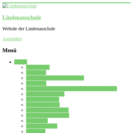
Lindenauschule
Website der Lindenauschule
Anmelden
Menü
Schule
Schulleitung
Sekretariat
Kollegium der Lindenauschule
Kürzelliste
Das Differenzierungsmodell der Lindenauschule
Jahrgangsstufe 5 – 6
Mittelstufe 7 – 10
Oberstufe 11 – 13
Vorstellung der Schule
Zweite Fremdsprachen
Einsatzplan
Einsatzplan Krz.
Formulare