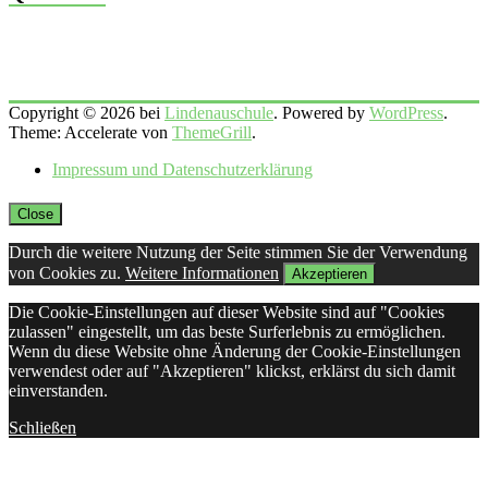
Copyright © 2026 bei
Lindenauschule
. Powered by
WordPress
.
Theme: Accelerate von
ThemeGrill
.
Impressum und Datenschutzerklärung
Close
Durch die weitere Nutzung der Seite stimmen Sie der Verwendung
von Cookies zu.
Weitere Informationen
Akzeptieren
Die Cookie-Einstellungen auf dieser Website sind auf "Cookies
zulassen" eingestellt, um das beste Surferlebnis zu ermöglichen.
Wenn du diese Website ohne Änderung der Cookie-Einstellungen
verwendest oder auf "Akzeptieren" klickst, erklärst du sich damit
einverstanden.
Schließen