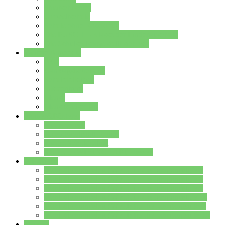
Streitschlichter
Umweltschule
Schule ohne Rassismus
Die PUSCH – Klasse der Lindenauschule
Die Schulseelsorge stellt sich vor
Weitere Angebote
AGs
Ganztagsbetreuung
Schulbibliothek
Infozentrum
Mensa
Mensaspeiseplan
Partner&Förderer
Förderverein
Jugendwerkstatt Hanau
Forum Schulqualität
SCHULEWIRTSCHAFT Hessen
WP-Kurse
Wahlpflichtangebot (WP I) für die Jahrgangstufe 7
Wahlpflichtangebot (WP I) für die Jahrgangstufe 8
Wahlpflichtangebot (WP I) für die Jahrgangstufe 9
Wahlpflichtangebot (WP I) für die Jahrgangstufe 10
Wahlpflichtangebot (WP II) für die Jahrgangstufe 9
Wahlpflichtangebot (WP II) für die Jahrgangstufe 10
Dateien