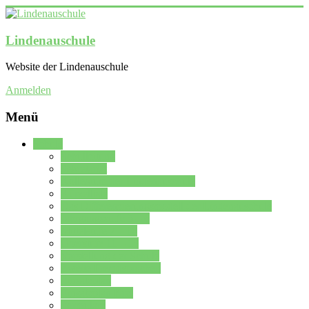
Lindenauschule
Website der Lindenauschule
Anmelden
Menü
Schule
Schulleitung
Sekretariat
Kollegium der Lindenauschule
Kürzelliste
Das Differenzierungsmodell der Lindenauschule
Jahrgangsstufe 5 – 6
Mittelstufe 7 – 10
Oberstufe 11 – 13
Vorstellung der Schule
Zweite Fremdsprachen
Einsatzplan
Einsatzplan Krz.
Formulare