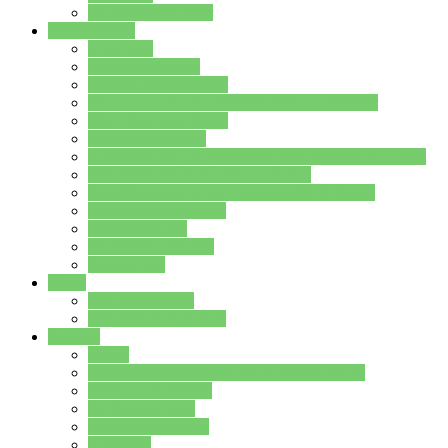
Stundenplan Lehrer
Schüler/innen
Formulare
Schülervertretung
Verbindungslehrkräfte
FAQs zum iPad für Schülerinnen und Schüler
MS Office und Teams
Berufsorientierung
Girls-Day und und Boys-Day (Neue Wege für Jungs)
Berufswegeplanung der Jgst. 8 & 9
Berufsberatung in der Lindenauschule Hanau
Schulsozialpädagogik
Vertretungsplan
Klassenstundenplan
Klausurplan
Eltern
Schulelternbeirat
Schulsozialpädagogik
Projekte
MINT
Verkehrslotsendienst an der Lindenauschule
Denk…mal-Projekt
Sauberkeitspaten
Schulhofgestaltung
Spielebox