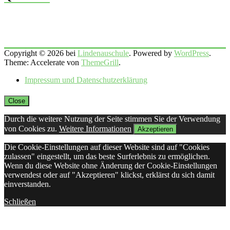
Copyright © 2026 bei
Lindenauschule
. Powered by
WordPress
.
Theme: Accelerate von
ThemeGrill
.
Impressum und Datenschutzerklärung
Close
Durch die weitere Nutzung der Seite stimmen Sie der Verwendung
von Cookies zu.
Weitere Informationen
Akzeptieren
Die Cookie-Einstellungen auf dieser Website sind auf "Cookies
zulassen" eingestellt, um das beste Surferlebnis zu ermöglichen.
Wenn du diese Website ohne Änderung der Cookie-Einstellungen
verwendest oder auf "Akzeptieren" klickst, erklärst du sich damit
einverstanden.
Schließen