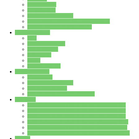
Streitschlichter
Umweltschule
Schule ohne Rassismus
Die PUSCH – Klasse der Lindenauschule
Die Schulseelsorge stellt sich vor
Weitere Angebote
AGs
Ganztagsbetreuung
Schulbibliothek
Infozentrum
Mensa
Mensaspeiseplan
Partner&Förderer
Förderverein
Jugendwerkstatt Hanau
Forum Schulqualität
SCHULEWIRTSCHAFT Hessen
WP-Kurse
Wahlpflichtangebot (WP I) für die Jahrgangstufe 7
Wahlpflichtangebot (WP I) für die Jahrgangstufe 8
Wahlpflichtangebot (WP I) für die Jahrgangstufe 9
Wahlpflichtangebot (WP I) für die Jahrgangstufe 10
Wahlpflichtangebot (WP II) für die Jahrgangstufe 9
Wahlpflichtangebot (WP II) für die Jahrgangstufe 10
Dateien