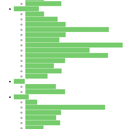
Stundenplan Lehrer
Schüler/innen
Formulare
Schülervertretung
Verbindungslehrkräfte
FAQs zum iPad für Schülerinnen und Schüler
MS Office und Teams
Berufsorientierung
Girls-Day und und Boys-Day (Neue Wege für Jungs)
Berufswegeplanung der Jgst. 8 & 9
Berufsberatung in der Lindenauschule Hanau
Schulsozialpädagogik
Vertretungsplan
Klassenstundenplan
Klausurplan
Eltern
Schulelternbeirat
Schulsozialpädagogik
Projekte
MINT
Verkehrslotsendienst an der Lindenauschule
Denk…mal-Projekt
Sauberkeitspaten
Schulhofgestaltung
Spielebox