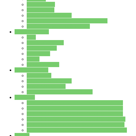
Streitschlichter
Umweltschule
Schule ohne Rassismus
Die PUSCH – Klasse der Lindenauschule
Die Schulseelsorge stellt sich vor
Weitere Angebote
AGs
Ganztagsbetreuung
Schulbibliothek
Infozentrum
Mensa
Mensaspeiseplan
Partner&Förderer
Förderverein
Jugendwerkstatt Hanau
Forum Schulqualität
SCHULEWIRTSCHAFT Hessen
WP-Kurse
Wahlpflichtangebot (WP I) für die Jahrgangstufe 7
Wahlpflichtangebot (WP I) für die Jahrgangstufe 8
Wahlpflichtangebot (WP I) für die Jahrgangstufe 9
Wahlpflichtangebot (WP I) für die Jahrgangstufe 10
Wahlpflichtangebot (WP II) für die Jahrgangstufe 9
Wahlpflichtangebot (WP II) für die Jahrgangstufe 10
Dateien