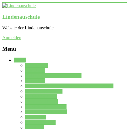
Lindenauschule
Website der Lindenauschule
Anmelden
Menü
Schule
Schulleitung
Sekretariat
Kollegium der Lindenauschule
Kürzelliste
Das Differenzierungsmodell der Lindenauschule
Jahrgangsstufe 5 – 6
Mittelstufe 7 – 10
Oberstufe 11 – 13
Vorstellung der Schule
Zweite Fremdsprachen
Einsatzplan
Einsatzplan Krz.
Formulare