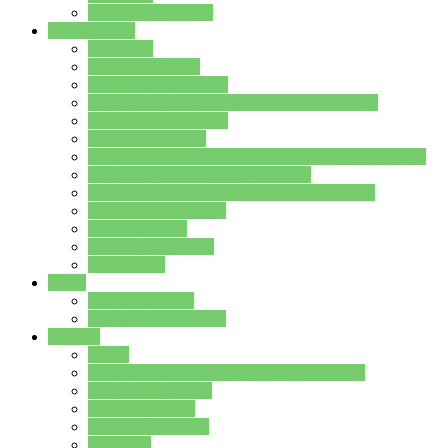
Stundenplan Lehrer
Schüler/innen
Formulare
Schülervertretung
Verbindungslehrkräfte
FAQs zum iPad für Schülerinnen und Schüler
MS Office und Teams
Berufsorientierung
Girls-Day und und Boys-Day (Neue Wege für Jungs)
Berufswegeplanung der Jgst. 8 & 9
Berufsberatung in der Lindenauschule Hanau
Schulsozialpädagogik
Vertretungsplan
Klassenstundenplan
Klausurplan
Eltern
Schulelternbeirat
Schulsozialpädagogik
Projekte
MINT
Verkehrslotsendienst an der Lindenauschule
Denk…mal-Projekt
Sauberkeitspaten
Schulhofgestaltung
Spielebox