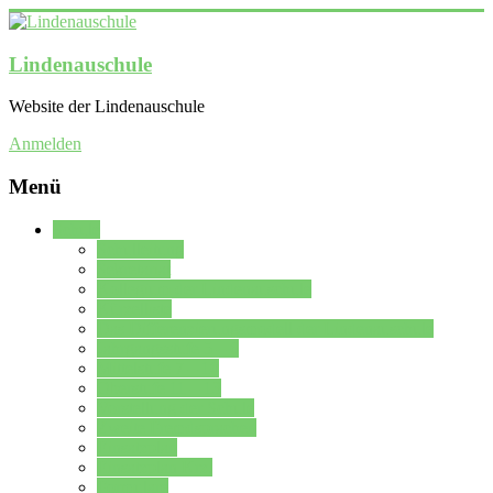
Lindenauschule
Website der Lindenauschule
Anmelden
Menü
Schule
Schulleitung
Sekretariat
Kollegium der Lindenauschule
Kürzelliste
Das Differenzierungsmodell der Lindenauschule
Jahrgangsstufe 5 – 6
Mittelstufe 7 – 10
Oberstufe 11 – 13
Vorstellung der Schule
Zweite Fremdsprachen
Einsatzplan
Einsatzplan Krz.
Formulare