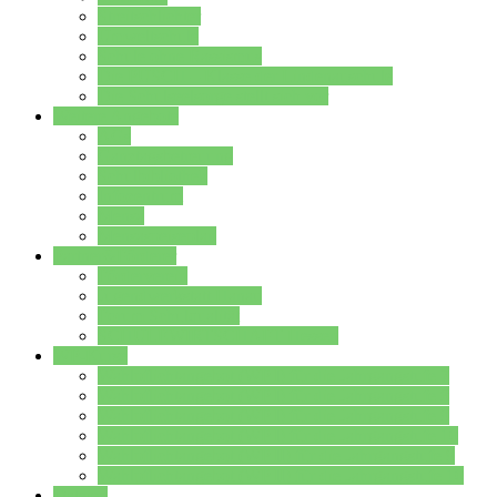
Streitschlichter
Umweltschule
Schule ohne Rassismus
Die PUSCH – Klasse der Lindenauschule
Die Schulseelsorge stellt sich vor
Weitere Angebote
AGs
Ganztagsbetreuung
Schulbibliothek
Infozentrum
Mensa
Mensaspeiseplan
Partner&Förderer
Förderverein
Jugendwerkstatt Hanau
Forum Schulqualität
SCHULEWIRTSCHAFT Hessen
WP-Kurse
Wahlpflichtangebot (WP I) für die Jahrgangstufe 7
Wahlpflichtangebot (WP I) für die Jahrgangstufe 8
Wahlpflichtangebot (WP I) für die Jahrgangstufe 9
Wahlpflichtangebot (WP I) für die Jahrgangstufe 10
Wahlpflichtangebot (WP II) für die Jahrgangstufe 9
Wahlpflichtangebot (WP II) für die Jahrgangstufe 10
Dateien