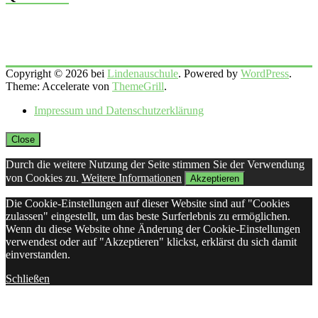
Copyright © 2026 bei
Lindenauschule
. Powered by
WordPress
.
Theme: Accelerate von
ThemeGrill
.
Impressum und Datenschutzerklärung
Close
Durch die weitere Nutzung der Seite stimmen Sie der Verwendung
von Cookies zu.
Weitere Informationen
Akzeptieren
Die Cookie-Einstellungen auf dieser Website sind auf "Cookies
zulassen" eingestellt, um das beste Surferlebnis zu ermöglichen.
Wenn du diese Website ohne Änderung der Cookie-Einstellungen
verwendest oder auf "Akzeptieren" klickst, erklärst du sich damit
einverstanden.
Schließen