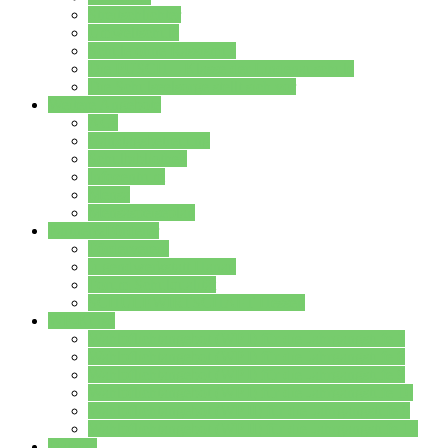
Streitschlichter
Umweltschule
Schule ohne Rassismus
Die PUSCH – Klasse der Lindenauschule
Die Schulseelsorge stellt sich vor
Weitere Angebote
AGs
Ganztagsbetreuung
Schulbibliothek
Infozentrum
Mensa
Mensaspeiseplan
Partner&Förderer
Förderverein
Jugendwerkstatt Hanau
Forum Schulqualität
SCHULEWIRTSCHAFT Hessen
WP-Kurse
Wahlpflichtangebot (WP I) für die Jahrgangstufe 7
Wahlpflichtangebot (WP I) für die Jahrgangstufe 8
Wahlpflichtangebot (WP I) für die Jahrgangstufe 9
Wahlpflichtangebot (WP I) für die Jahrgangstufe 10
Wahlpflichtangebot (WP II) für die Jahrgangstufe 9
Wahlpflichtangebot (WP II) für die Jahrgangstufe 10
Dateien