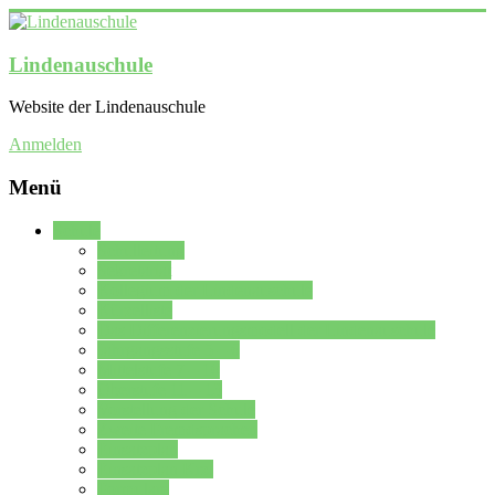
Lindenauschule
Website der Lindenauschule
Anmelden
Menü
Schule
Schulleitung
Sekretariat
Kollegium der Lindenauschule
Kürzelliste
Das Differenzierungsmodell der Lindenauschule
Jahrgangsstufe 5 – 6
Mittelstufe 7 – 10
Oberstufe 11 – 13
Vorstellung der Schule
Zweite Fremdsprachen
Einsatzplan
Einsatzplan Krz.
Formulare