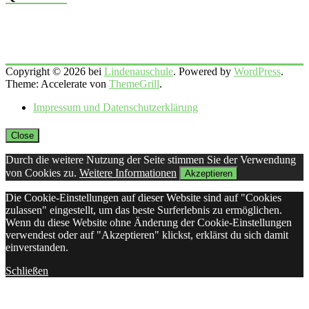
Copyright © 2026 bei
Lindenauschule
. Powered by
WordPress
.
Theme: Accelerate von
ThemeGrill
.
Impressum und Datenschutzerklärung
Close
Durch die weitere Nutzung der Seite stimmen Sie der Verwendung
von Cookies zu.
Weitere Informationen
Akzeptieren
Die Cookie-Einstellungen auf dieser Website sind auf "Cookies
zulassen" eingestellt, um das beste Surferlebnis zu ermöglichen.
Wenn du diese Website ohne Änderung der Cookie-Einstellungen
verwendest oder auf "Akzeptieren" klickst, erklärst du sich damit
einverstanden.
Schließen