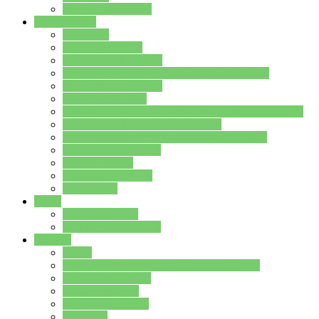
Stundenplan Lehrer
Schüler/innen
Formulare
Schülervertretung
Verbindungslehrkräfte
FAQs zum iPad für Schülerinnen und Schüler
MS Office und Teams
Berufsorientierung
Girls-Day und und Boys-Day (Neue Wege für Jungs)
Berufswegeplanung der Jgst. 8 & 9
Berufsberatung in der Lindenauschule Hanau
Schulsozialpädagogik
Vertretungsplan
Klassenstundenplan
Klausurplan
Eltern
Schulelternbeirat
Schulsozialpädagogik
Projekte
MINT
Verkehrslotsendienst an der Lindenauschule
Denk…mal-Projekt
Sauberkeitspaten
Schulhofgestaltung
Spielebox