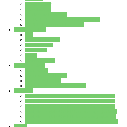
Streitschlichter
Umweltschule
Schule ohne Rassismus
Die PUSCH – Klasse der Lindenauschule
Die Schulseelsorge stellt sich vor
Weitere Angebote
AGs
Ganztagsbetreuung
Schulbibliothek
Infozentrum
Mensa
Mensaspeiseplan
Partner&Förderer
Förderverein
Jugendwerkstatt Hanau
Forum Schulqualität
SCHULEWIRTSCHAFT Hessen
WP-Kurse
Wahlpflichtangebot (WP I) für die Jahrgangstufe 7
Wahlpflichtangebot (WP I) für die Jahrgangstufe 8
Wahlpflichtangebot (WP I) für die Jahrgangstufe 9
Wahlpflichtangebot (WP I) für die Jahrgangstufe 10
Wahlpflichtangebot (WP II) für die Jahrgangstufe 9
Wahlpflichtangebot (WP II) für die Jahrgangstufe 10
Dateien