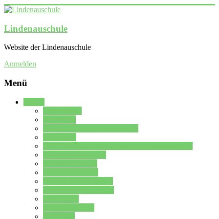
Lindenauschule
Website der Lindenauschule
Anmelden
Menü
Schule
Schulleitung
Sekretariat
Kollegium der Lindenauschule
Kürzelliste
Das Differenzierungsmodell der Lindenauschule
Jahrgangsstufe 5 – 6
Mittelstufe 7 – 10
Oberstufe 11 – 13
Vorstellung der Schule
Zweite Fremdsprachen
Einsatzplan
Einsatzplan Krz.
Formulare