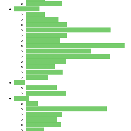
Stundenplan Lehrer
Schüler/innen
Formulare
Schülervertretung
Verbindungslehrkräfte
FAQs zum iPad für Schülerinnen und Schüler
MS Office und Teams
Berufsorientierung
Girls-Day und und Boys-Day (Neue Wege für Jungs)
Berufswegeplanung der Jgst. 8 & 9
Berufsberatung in der Lindenauschule Hanau
Schulsozialpädagogik
Vertretungsplan
Klassenstundenplan
Klausurplan
Eltern
Schulelternbeirat
Schulsozialpädagogik
Projekte
MINT
Verkehrslotsendienst an der Lindenauschule
Denk…mal-Projekt
Sauberkeitspaten
Schulhofgestaltung
Spielebox