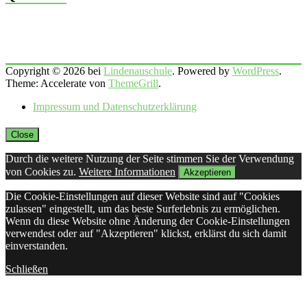
Copyright © 2026 bei
Lindenauschule
. Powered by
WordPress
.
Theme: Accelerate von
ThemeGrill
.
Impressum und Datenschutzerklärung
Close
Durch die weitere Nutzung der Seite stimmen Sie der Verwendung
von Cookies zu.
Weitere Informationen
Akzeptieren
Die Cookie-Einstellungen auf dieser Website sind auf "Cookies
zulassen" eingestellt, um das beste Surferlebnis zu ermöglichen.
Wenn du diese Website ohne Änderung der Cookie-Einstellungen
verwendest oder auf "Akzeptieren" klickst, erklärst du sich damit
einverstanden.
Schließen