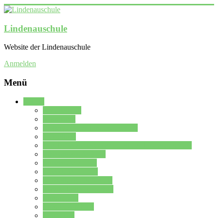
Lindenauschule
Website der Lindenauschule
Anmelden
Menü
Schule
Schulleitung
Sekretariat
Kollegium der Lindenauschule
Kürzelliste
Das Differenzierungsmodell der Lindenauschule
Jahrgangsstufe 5 – 6
Mittelstufe 7 – 10
Oberstufe 11 – 13
Vorstellung der Schule
Zweite Fremdsprachen
Einsatzplan
Einsatzplan Krz.
Formulare