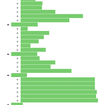
Streitschlichter
Umweltschule
Schule ohne Rassismus
Die PUSCH – Klasse der Lindenauschule
Die Schulseelsorge stellt sich vor
Weitere Angebote
AGs
Ganztagsbetreuung
Schulbibliothek
Infozentrum
Mensa
Mensaspeiseplan
Partner&Förderer
Förderverein
Jugendwerkstatt Hanau
Forum Schulqualität
SCHULEWIRTSCHAFT Hessen
WP-Kurse
Wahlpflichtangebot (WP I) für die Jahrgangstufe 7
Wahlpflichtangebot (WP I) für die Jahrgangstufe 8
Wahlpflichtangebot (WP I) für die Jahrgangstufe 9
Wahlpflichtangebot (WP I) für die Jahrgangstufe 10
Wahlpflichtangebot (WP II) für die Jahrgangstufe 9
Wahlpflichtangebot (WP II) für die Jahrgangstufe 10
Dateien