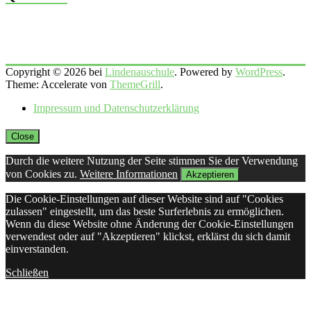
Copyright © 2026 bei
Lindenauschule
. Powered by
WordPress
.
Theme: Accelerate von
ThemeGrill
.
Impressum und Datenschutzerklärung
Close
Durch die weitere Nutzung der Seite stimmen Sie der Verwendung
von Cookies zu.
Weitere Informationen
Akzeptieren
Die Cookie-Einstellungen auf dieser Website sind auf "Cookies
zulassen" eingestellt, um das beste Surferlebnis zu ermöglichen.
Wenn du diese Website ohne Änderung der Cookie-Einstellungen
verwendest oder auf "Akzeptieren" klickst, erklärst du sich damit
einverstanden.
Schließen