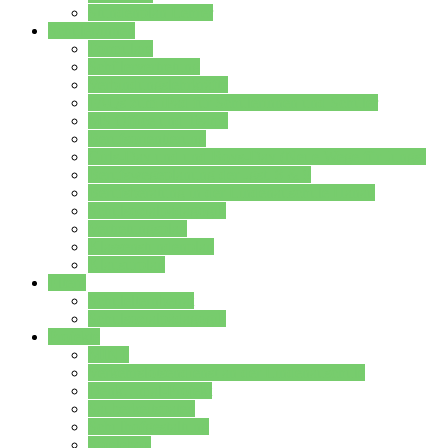
Stundenplan Lehrer
Schüler/innen
Formulare
Schülervertretung
Verbindungslehrkräfte
FAQs zum iPad für Schülerinnen und Schüler
MS Office und Teams
Berufsorientierung
Girls-Day und und Boys-Day (Neue Wege für Jungs)
Berufswegeplanung der Jgst. 8 & 9
Berufsberatung in der Lindenauschule Hanau
Schulsozialpädagogik
Vertretungsplan
Klassenstundenplan
Klausurplan
Eltern
Schulelternbeirat
Schulsozialpädagogik
Projekte
MINT
Verkehrslotsendienst an der Lindenauschule
Denk…mal-Projekt
Sauberkeitspaten
Schulhofgestaltung
Spielebox