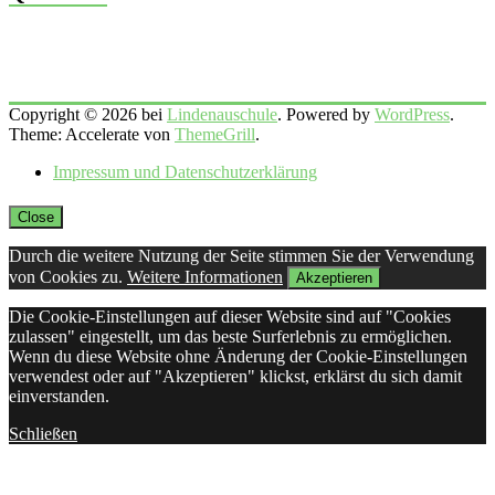
Copyright © 2026 bei
Lindenauschule
. Powered by
WordPress
.
Theme: Accelerate von
ThemeGrill
.
Impressum und Datenschutzerklärung
Close
Durch die weitere Nutzung der Seite stimmen Sie der Verwendung
von Cookies zu.
Weitere Informationen
Akzeptieren
Die Cookie-Einstellungen auf dieser Website sind auf "Cookies
zulassen" eingestellt, um das beste Surferlebnis zu ermöglichen.
Wenn du diese Website ohne Änderung der Cookie-Einstellungen
verwendest oder auf "Akzeptieren" klickst, erklärst du sich damit
einverstanden.
Schließen