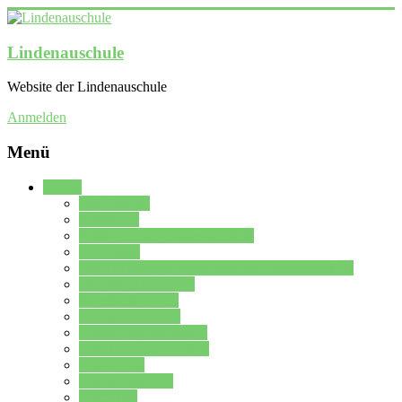
Lindenauschule
Website der Lindenauschule
Anmelden
Menü
Schule
Schulleitung
Sekretariat
Kollegium der Lindenauschule
Kürzelliste
Das Differenzierungsmodell der Lindenauschule
Jahrgangsstufe 5 – 6
Mittelstufe 7 – 10
Oberstufe 11 – 13
Vorstellung der Schule
Zweite Fremdsprachen
Einsatzplan
Einsatzplan Krz.
Formulare