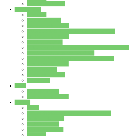
Stundenplan Lehrer
Schüler/innen
Formulare
Schülervertretung
Verbindungslehrkräfte
FAQs zum iPad für Schülerinnen und Schüler
MS Office und Teams
Berufsorientierung
Girls-Day und und Boys-Day (Neue Wege für Jungs)
Berufswegeplanung der Jgst. 8 & 9
Berufsberatung in der Lindenauschule Hanau
Schulsozialpädagogik
Vertretungsplan
Klassenstundenplan
Klausurplan
Eltern
Schulelternbeirat
Schulsozialpädagogik
Projekte
MINT
Verkehrslotsendienst an der Lindenauschule
Denk…mal-Projekt
Sauberkeitspaten
Schulhofgestaltung
Spielebox