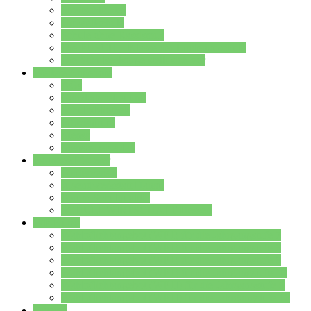
Streitschlichter
Umweltschule
Schule ohne Rassismus
Die PUSCH – Klasse der Lindenauschule
Die Schulseelsorge stellt sich vor
Weitere Angebote
AGs
Ganztagsbetreuung
Schulbibliothek
Infozentrum
Mensa
Mensaspeiseplan
Partner&Förderer
Förderverein
Jugendwerkstatt Hanau
Forum Schulqualität
SCHULEWIRTSCHAFT Hessen
WP-Kurse
Wahlpflichtangebot (WP I) für die Jahrgangstufe 7
Wahlpflichtangebot (WP I) für die Jahrgangstufe 8
Wahlpflichtangebot (WP I) für die Jahrgangstufe 9
Wahlpflichtangebot (WP I) für die Jahrgangstufe 10
Wahlpflichtangebot (WP II) für die Jahrgangstufe 9
Wahlpflichtangebot (WP II) für die Jahrgangstufe 10
Dateien