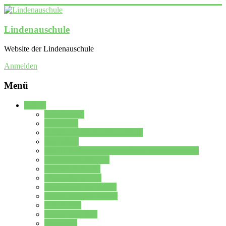
Lindenauschule
Website der Lindenauschule
Anmelden
Menü
Schule
Schulleitung
Sekretariat
Kollegium der Lindenauschule
Kürzelliste
Das Differenzierungsmodell der Lindenauschule
Jahrgangsstufe 5 – 6
Mittelstufe 7 – 10
Oberstufe 11 – 13
Vorstellung der Schule
Zweite Fremdsprachen
Einsatzplan
Einsatzplan Krz.
Formulare