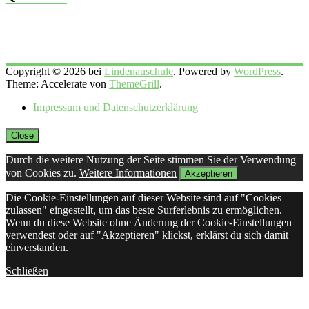
Copyright © 2026 bei
Lindenauschule
. Powered by
WordPress
.
Theme: Accelerate von
ThemeGrill
.
Impressum und Datenschutzerklärung
Close
Durch die weitere Nutzung der Seite stimmen Sie der Verwendung
von Cookies zu.
Weitere Informationen
Akzeptieren
Die Cookie-Einstellungen auf dieser Website sind auf "Cookies
zulassen" eingestellt, um das beste Surferlebnis zu ermöglichen.
Wenn du diese Website ohne Änderung der Cookie-Einstellungen
verwendest oder auf "Akzeptieren" klickst, erklärst du sich damit
einverstanden.
Schließen