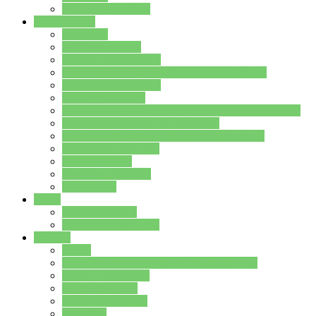
Stundenplan Lehrer
Schüler/innen
Formulare
Schülervertretung
Verbindungslehrkräfte
FAQs zum iPad für Schülerinnen und Schüler
MS Office und Teams
Berufsorientierung
Girls-Day und und Boys-Day (Neue Wege für Jungs)
Berufswegeplanung der Jgst. 8 & 9
Berufsberatung in der Lindenauschule Hanau
Schulsozialpädagogik
Vertretungsplan
Klassenstundenplan
Klausurplan
Eltern
Schulelternbeirat
Schulsozialpädagogik
Projekte
MINT
Verkehrslotsendienst an der Lindenauschule
Denk…mal-Projekt
Sauberkeitspaten
Schulhofgestaltung
Spielebox