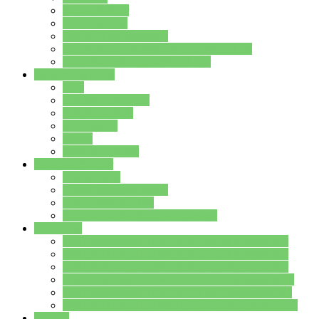
Streitschlichter
Umweltschule
Schule ohne Rassismus
Die PUSCH – Klasse der Lindenauschule
Die Schulseelsorge stellt sich vor
Weitere Angebote
AGs
Ganztagsbetreuung
Schulbibliothek
Infozentrum
Mensa
Mensaspeiseplan
Partner&Förderer
Förderverein
Jugendwerkstatt Hanau
Forum Schulqualität
SCHULEWIRTSCHAFT Hessen
WP-Kurse
Wahlpflichtangebot (WP I) für die Jahrgangstufe 7
Wahlpflichtangebot (WP I) für die Jahrgangstufe 8
Wahlpflichtangebot (WP I) für die Jahrgangstufe 9
Wahlpflichtangebot (WP I) für die Jahrgangstufe 10
Wahlpflichtangebot (WP II) für die Jahrgangstufe 9
Wahlpflichtangebot (WP II) für die Jahrgangstufe 10
Dateien