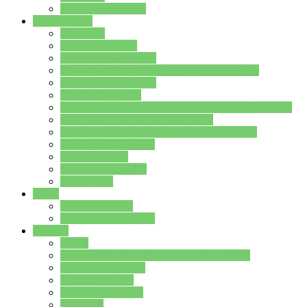
Stundenplan Lehrer
Schüler/innen
Formulare
Schülervertretung
Verbindungslehrkräfte
FAQs zum iPad für Schülerinnen und Schüler
MS Office und Teams
Berufsorientierung
Girls-Day und und Boys-Day (Neue Wege für Jungs)
Berufswegeplanung der Jgst. 8 & 9
Berufsberatung in der Lindenauschule Hanau
Schulsozialpädagogik
Vertretungsplan
Klassenstundenplan
Klausurplan
Eltern
Schulelternbeirat
Schulsozialpädagogik
Projekte
MINT
Verkehrslotsendienst an der Lindenauschule
Denk…mal-Projekt
Sauberkeitspaten
Schulhofgestaltung
Spielebox