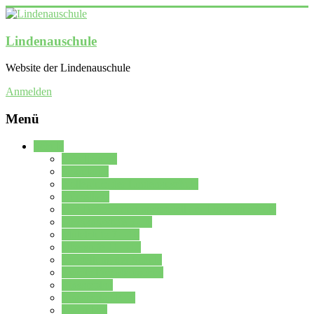
Lindenauschule
Website der Lindenauschule
Anmelden
Menü
Schule
Schulleitung
Sekretariat
Kollegium der Lindenauschule
Kürzelliste
Das Differenzierungsmodell der Lindenauschule
Jahrgangsstufe 5 – 6
Mittelstufe 7 – 10
Oberstufe 11 – 13
Vorstellung der Schule
Zweite Fremdsprachen
Einsatzplan
Einsatzplan Krz.
Formulare