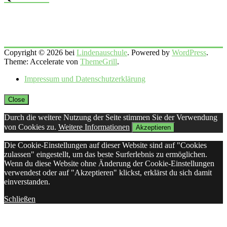
Copyright © 2026 bei
Lindenauschule
. Powered by
WordPress
.
Theme: Accelerate von
ThemeGrill
.
Impressum und Datenschutzerklärung
Close
Durch die weitere Nutzung der Seite stimmen Sie der Verwendung
von Cookies zu.
Weitere Informationen
Akzeptieren
Die Cookie-Einstellungen auf dieser Website sind auf "Cookies
zulassen" eingestellt, um das beste Surferlebnis zu ermöglichen.
Wenn du diese Website ohne Änderung der Cookie-Einstellungen
verwendest oder auf "Akzeptieren" klickst, erklärst du sich damit
einverstanden.
Schließen