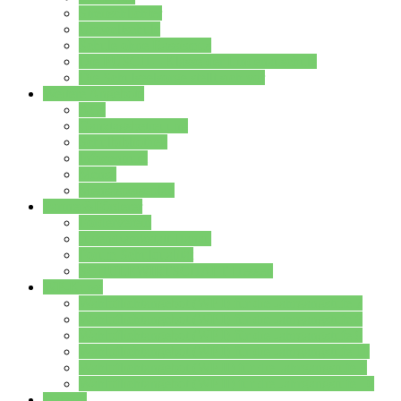
Streitschlichter
Umweltschule
Schule ohne Rassismus
Die PUSCH – Klasse der Lindenauschule
Die Schulseelsorge stellt sich vor
Weitere Angebote
AGs
Ganztagsbetreuung
Schulbibliothek
Infozentrum
Mensa
Mensaspeiseplan
Partner&Förderer
Förderverein
Jugendwerkstatt Hanau
Forum Schulqualität
SCHULEWIRTSCHAFT Hessen
WP-Kurse
Wahlpflichtangebot (WP I) für die Jahrgangstufe 7
Wahlpflichtangebot (WP I) für die Jahrgangstufe 8
Wahlpflichtangebot (WP I) für die Jahrgangstufe 9
Wahlpflichtangebot (WP I) für die Jahrgangstufe 10
Wahlpflichtangebot (WP II) für die Jahrgangstufe 9
Wahlpflichtangebot (WP II) für die Jahrgangstufe 10
Dateien