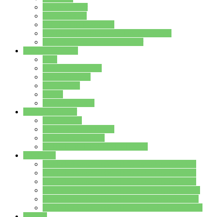
Streitschlichter
Umweltschule
Schule ohne Rassismus
Die PUSCH – Klasse der Lindenauschule
Die Schulseelsorge stellt sich vor
Weitere Angebote
AGs
Ganztagsbetreuung
Schulbibliothek
Infozentrum
Mensa
Mensaspeiseplan
Partner&Förderer
Förderverein
Jugendwerkstatt Hanau
Forum Schulqualität
SCHULEWIRTSCHAFT Hessen
WP-Kurse
Wahlpflichtangebot (WP I) für die Jahrgangstufe 7
Wahlpflichtangebot (WP I) für die Jahrgangstufe 8
Wahlpflichtangebot (WP I) für die Jahrgangstufe 9
Wahlpflichtangebot (WP I) für die Jahrgangstufe 10
Wahlpflichtangebot (WP II) für die Jahrgangstufe 9
Wahlpflichtangebot (WP II) für die Jahrgangstufe 10
Dateien