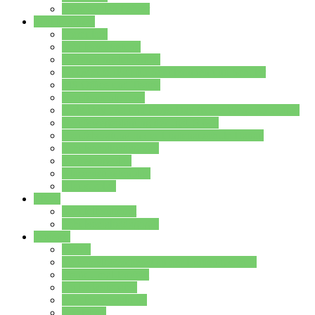
Stundenplan Lehrer
Schüler/innen
Formulare
Schülervertretung
Verbindungslehrkräfte
FAQs zum iPad für Schülerinnen und Schüler
MS Office und Teams
Berufsorientierung
Girls-Day und und Boys-Day (Neue Wege für Jungs)
Berufswegeplanung der Jgst. 8 & 9
Berufsberatung in der Lindenauschule Hanau
Schulsozialpädagogik
Vertretungsplan
Klassenstundenplan
Klausurplan
Eltern
Schulelternbeirat
Schulsozialpädagogik
Projekte
MINT
Verkehrslotsendienst an der Lindenauschule
Denk…mal-Projekt
Sauberkeitspaten
Schulhofgestaltung
Spielebox