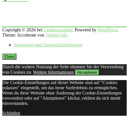
Copyright © 2026 bei
Lindenauschule
. Powered by
WordPress
.
Theme: Accelerate von
ThemeGrill
.
Impressum und Datenschutzerklärung
Close
Durch die weitere Nutzung der Seite stimmen Sie der Verwendung
von Cookies zu.
Weitere Informationen
Akzeptieren
Die Cookie-Einstellungen auf dieser Website sind auf "Cookies
zulassen" eingestellt, um das beste Surferlebnis zu ermöglichen.
Wenn du diese Website ohne Änderung der Cookie-Einstellungen
verwendest oder auf "Akzeptieren" klickst, erklärst du sich damit
einverstanden.
Schließen