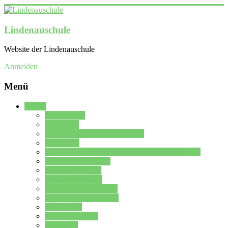
Lindenauschule
Website der Lindenauschule
Anmelden
Menü
Schule
Schulleitung
Sekretariat
Kollegium der Lindenauschule
Kürzelliste
Das Differenzierungsmodell der Lindenauschule
Jahrgangsstufe 5 – 6
Mittelstufe 7 – 10
Oberstufe 11 – 13
Vorstellung der Schule
Zweite Fremdsprachen
Einsatzplan
Einsatzplan Krz.
Formulare