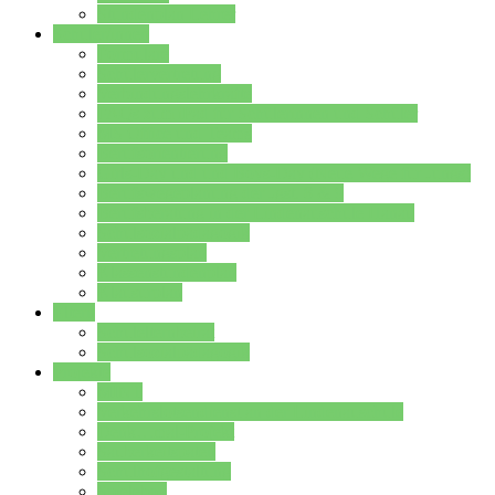
Stundenplan Lehrer
Schüler/innen
Formulare
Schülervertretung
Verbindungslehrkräfte
FAQs zum iPad für Schülerinnen und Schüler
MS Office und Teams
Berufsorientierung
Girls-Day und und Boys-Day (Neue Wege für Jungs)
Berufswegeplanung der Jgst. 8 & 9
Berufsberatung in der Lindenauschule Hanau
Schulsozialpädagogik
Vertretungsplan
Klassenstundenplan
Klausurplan
Eltern
Schulelternbeirat
Schulsozialpädagogik
Projekte
MINT
Verkehrslotsendienst an der Lindenauschule
Denk…mal-Projekt
Sauberkeitspaten
Schulhofgestaltung
Spielebox