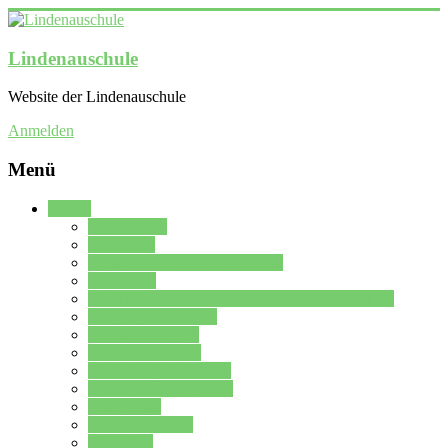
Lindenauschule
Website der Lindenauschule
Anmelden
Menü
Schule
Schulleitung
Sekretariat
Kollegium der Lindenauschule
Kürzelliste
Das Differenzierungsmodell der Lindenauschule
Jahrgangsstufe 5 – 6
Mittelstufe 7 – 10
Oberstufe 11 – 13
Vorstellung der Schule
Zweite Fremdsprachen
Einsatzplan
Einsatzplan Krz.
Formulare