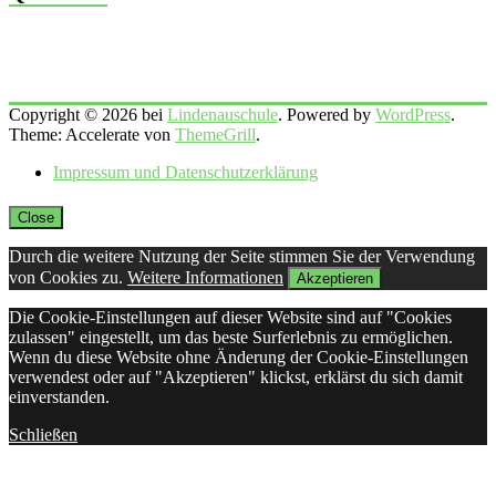
Copyright © 2026 bei
Lindenauschule
. Powered by
WordPress
.
Theme: Accelerate von
ThemeGrill
.
Impressum und Datenschutzerklärung
Close
Durch die weitere Nutzung der Seite stimmen Sie der Verwendung
von Cookies zu.
Weitere Informationen
Akzeptieren
Die Cookie-Einstellungen auf dieser Website sind auf "Cookies
zulassen" eingestellt, um das beste Surferlebnis zu ermöglichen.
Wenn du diese Website ohne Änderung der Cookie-Einstellungen
verwendest oder auf "Akzeptieren" klickst, erklärst du sich damit
einverstanden.
Schließen