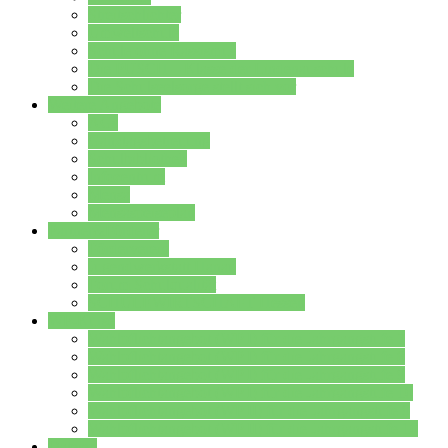
Streitschlichter
Umweltschule
Schule ohne Rassismus
Die PUSCH – Klasse der Lindenauschule
Die Schulseelsorge stellt sich vor
Weitere Angebote
AGs
Ganztagsbetreuung
Schulbibliothek
Infozentrum
Mensa
Mensaspeiseplan
Partner&Förderer
Förderverein
Jugendwerkstatt Hanau
Forum Schulqualität
SCHULEWIRTSCHAFT Hessen
WP-Kurse
Wahlpflichtangebot (WP I) für die Jahrgangstufe 7
Wahlpflichtangebot (WP I) für die Jahrgangstufe 8
Wahlpflichtangebot (WP I) für die Jahrgangstufe 9
Wahlpflichtangebot (WP I) für die Jahrgangstufe 10
Wahlpflichtangebot (WP II) für die Jahrgangstufe 9
Wahlpflichtangebot (WP II) für die Jahrgangstufe 10
Dateien