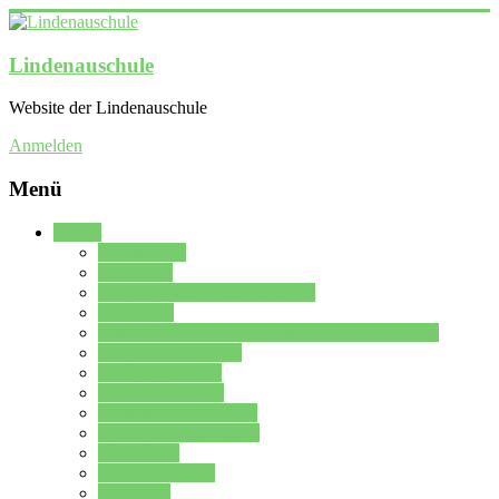
Lindenauschule
Website der Lindenauschule
Anmelden
Menü
Schule
Schulleitung
Sekretariat
Kollegium der Lindenauschule
Kürzelliste
Das Differenzierungsmodell der Lindenauschule
Jahrgangsstufe 5 – 6
Mittelstufe 7 – 10
Oberstufe 11 – 13
Vorstellung der Schule
Zweite Fremdsprachen
Einsatzplan
Einsatzplan Krz.
Formulare