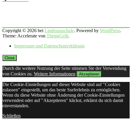
Copyright © 2026 bei
Lindenauschule
. Powered by
WordPress
.
Theme: Accelerate von
ThemeGrill
.
Impressum und Datenschutzerklärung
Close
Durch die weitere Nutzung der Seite stimmen Sie der Verwendung
von Cookies zu.
Weitere Informationen
Akzeptieren
Die Cookie-Einstellungen auf dieser Website sind auf "Cookies
zulassen" eingestellt, um das beste Surferlebnis zu ermöglichen.
Wenn du diese Website ohne Änderung der Cookie-Einstellungen
verwendest oder auf "Akzeptieren" klickst, erklärst du sich damit
einverstanden.
Schließen