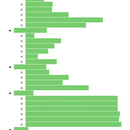
Streitschlichter
Umweltschule
Schule ohne Rassismus
Die PUSCH – Klasse der Lindenauschule
Die Schulseelsorge stellt sich vor
Weitere Angebote
AGs
Ganztagsbetreuung
Schulbibliothek
Infozentrum
Mensa
Mensaspeiseplan
Partner&Förderer
Förderverein
Jugendwerkstatt Hanau
Forum Schulqualität
SCHULEWIRTSCHAFT Hessen
WP-Kurse
Wahlpflichtangebot (WP I) für die Jahrgangstufe 7
Wahlpflichtangebot (WP I) für die Jahrgangstufe 8
Wahlpflichtangebot (WP I) für die Jahrgangstufe 9
Wahlpflichtangebot (WP I) für die Jahrgangstufe 10
Wahlpflichtangebot (WP II) für die Jahrgangstufe 9
Wahlpflichtangebot (WP II) für die Jahrgangstufe 10
Dateien