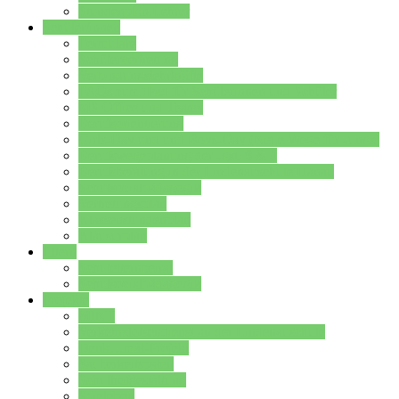
Stundenplan Lehrer
Schüler/innen
Formulare
Schülervertretung
Verbindungslehrkräfte
FAQs zum iPad für Schülerinnen und Schüler
MS Office und Teams
Berufsorientierung
Girls-Day und und Boys-Day (Neue Wege für Jungs)
Berufswegeplanung der Jgst. 8 & 9
Berufsberatung in der Lindenauschule Hanau
Schulsozialpädagogik
Vertretungsplan
Klassenstundenplan
Klausurplan
Eltern
Schulelternbeirat
Schulsozialpädagogik
Projekte
MINT
Verkehrslotsendienst an der Lindenauschule
Denk…mal-Projekt
Sauberkeitspaten
Schulhofgestaltung
Spielebox