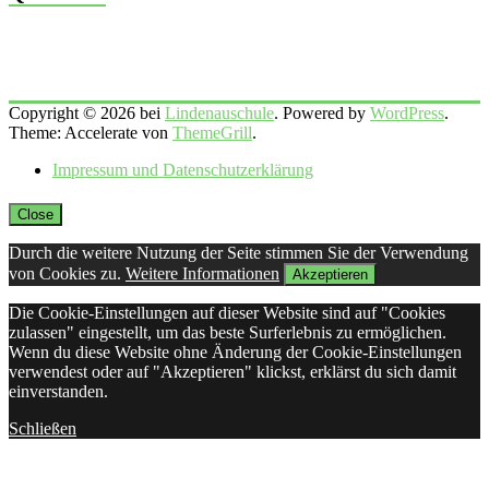
Copyright © 2026 bei
Lindenauschule
. Powered by
WordPress
.
Theme: Accelerate von
ThemeGrill
.
Impressum und Datenschutzerklärung
Close
Durch die weitere Nutzung der Seite stimmen Sie der Verwendung
von Cookies zu.
Weitere Informationen
Akzeptieren
Die Cookie-Einstellungen auf dieser Website sind auf "Cookies
zulassen" eingestellt, um das beste Surferlebnis zu ermöglichen.
Wenn du diese Website ohne Änderung der Cookie-Einstellungen
verwendest oder auf "Akzeptieren" klickst, erklärst du sich damit
einverstanden.
Schließen