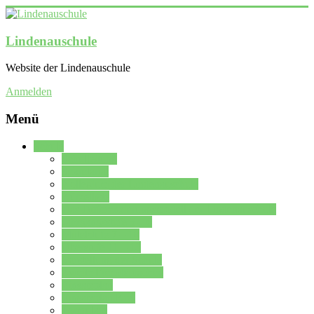
Lindenauschule
Website der Lindenauschule
Anmelden
Menü
Schule
Schulleitung
Sekretariat
Kollegium der Lindenauschule
Kürzelliste
Das Differenzierungsmodell der Lindenauschule
Jahrgangsstufe 5 – 6
Mittelstufe 7 – 10
Oberstufe 11 – 13
Vorstellung der Schule
Zweite Fremdsprachen
Einsatzplan
Einsatzplan Krz.
Formulare