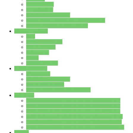
Streitschlichter
Umweltschule
Schule ohne Rassismus
Die PUSCH – Klasse der Lindenauschule
Die Schulseelsorge stellt sich vor
Weitere Angebote
AGs
Ganztagsbetreuung
Schulbibliothek
Infozentrum
Mensa
Mensaspeiseplan
Partner&Förderer
Förderverein
Jugendwerkstatt Hanau
Forum Schulqualität
SCHULEWIRTSCHAFT Hessen
WP-Kurse
Wahlpflichtangebot (WP I) für die Jahrgangstufe 7
Wahlpflichtangebot (WP I) für die Jahrgangstufe 8
Wahlpflichtangebot (WP I) für die Jahrgangstufe 9
Wahlpflichtangebot (WP I) für die Jahrgangstufe 10
Wahlpflichtangebot (WP II) für die Jahrgangstufe 9
Wahlpflichtangebot (WP II) für die Jahrgangstufe 10
Dateien