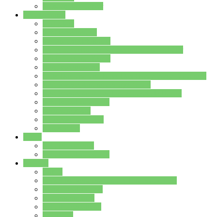
Stundenplan Lehrer
Schüler/innen
Formulare
Schülervertretung
Verbindungslehrkräfte
FAQs zum iPad für Schülerinnen und Schüler
MS Office und Teams
Berufsorientierung
Girls-Day und und Boys-Day (Neue Wege für Jungs)
Berufswegeplanung der Jgst. 8 & 9
Berufsberatung in der Lindenauschule Hanau
Schulsozialpädagogik
Vertretungsplan
Klassenstundenplan
Klausurplan
Eltern
Schulelternbeirat
Schulsozialpädagogik
Projekte
MINT
Verkehrslotsendienst an der Lindenauschule
Denk…mal-Projekt
Sauberkeitspaten
Schulhofgestaltung
Spielebox