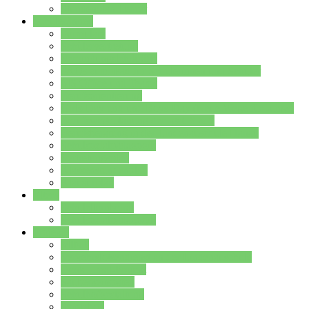
Stundenplan Lehrer
Schüler/innen
Formulare
Schülervertretung
Verbindungslehrkräfte
FAQs zum iPad für Schülerinnen und Schüler
MS Office und Teams
Berufsorientierung
Girls-Day und und Boys-Day (Neue Wege für Jungs)
Berufswegeplanung der Jgst. 8 & 9
Berufsberatung in der Lindenauschule Hanau
Schulsozialpädagogik
Vertretungsplan
Klassenstundenplan
Klausurplan
Eltern
Schulelternbeirat
Schulsozialpädagogik
Projekte
MINT
Verkehrslotsendienst an der Lindenauschule
Denk…mal-Projekt
Sauberkeitspaten
Schulhofgestaltung
Spielebox