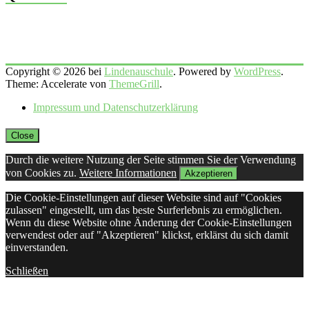
Copyright © 2026 bei
Lindenauschule
. Powered by
WordPress
.
Theme: Accelerate von
ThemeGrill
.
Impressum und Datenschutzerklärung
Close
Durch die weitere Nutzung der Seite stimmen Sie der Verwendung
von Cookies zu.
Weitere Informationen
Akzeptieren
Die Cookie-Einstellungen auf dieser Website sind auf "Cookies
zulassen" eingestellt, um das beste Surferlebnis zu ermöglichen.
Wenn du diese Website ohne Änderung der Cookie-Einstellungen
verwendest oder auf "Akzeptieren" klickst, erklärst du sich damit
einverstanden.
Schließen