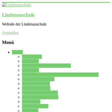
Lindenauschule
Website der Lindenauschule
Anmelden
Menü
Schule
Schulleitung
Sekretariat
Kollegium der Lindenauschule
Kürzelliste
Das Differenzierungsmodell der Lindenauschule
Jahrgangsstufe 5 – 6
Mittelstufe 7 – 10
Oberstufe 11 – 13
Vorstellung der Schule
Zweite Fremdsprachen
Einsatzplan
Einsatzplan Krz.
Formulare