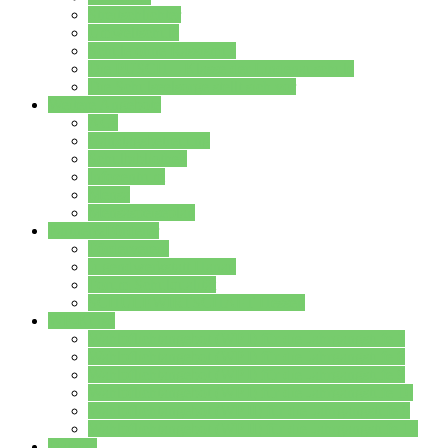
Streitschlichter
Umweltschule
Schule ohne Rassismus
Die PUSCH – Klasse der Lindenauschule
Die Schulseelsorge stellt sich vor
Weitere Angebote
AGs
Ganztagsbetreuung
Schulbibliothek
Infozentrum
Mensa
Mensaspeiseplan
Partner&Förderer
Förderverein
Jugendwerkstatt Hanau
Forum Schulqualität
SCHULEWIRTSCHAFT Hessen
WP-Kurse
Wahlpflichtangebot (WP I) für die Jahrgangstufe 7
Wahlpflichtangebot (WP I) für die Jahrgangstufe 8
Wahlpflichtangebot (WP I) für die Jahrgangstufe 9
Wahlpflichtangebot (WP I) für die Jahrgangstufe 10
Wahlpflichtangebot (WP II) für die Jahrgangstufe 9
Wahlpflichtangebot (WP II) für die Jahrgangstufe 10
Dateien