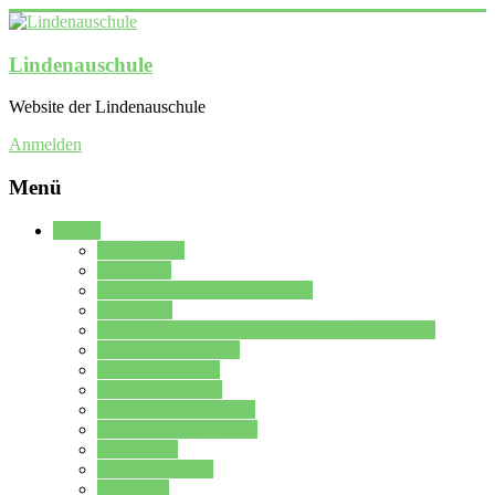
Lindenauschule
Website der Lindenauschule
Anmelden
Menü
Schule
Schulleitung
Sekretariat
Kollegium der Lindenauschule
Kürzelliste
Das Differenzierungsmodell der Lindenauschule
Jahrgangsstufe 5 – 6
Mittelstufe 7 – 10
Oberstufe 11 – 13
Vorstellung der Schule
Zweite Fremdsprachen
Einsatzplan
Einsatzplan Krz.
Formulare