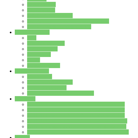
Streitschlichter
Umweltschule
Schule ohne Rassismus
Die PUSCH – Klasse der Lindenauschule
Die Schulseelsorge stellt sich vor
Weitere Angebote
AGs
Ganztagsbetreuung
Schulbibliothek
Infozentrum
Mensa
Mensaspeiseplan
Partner&Förderer
Förderverein
Jugendwerkstatt Hanau
Forum Schulqualität
SCHULEWIRTSCHAFT Hessen
WP-Kurse
Wahlpflichtangebot (WP I) für die Jahrgangstufe 7
Wahlpflichtangebot (WP I) für die Jahrgangstufe 8
Wahlpflichtangebot (WP I) für die Jahrgangstufe 9
Wahlpflichtangebot (WP I) für die Jahrgangstufe 10
Wahlpflichtangebot (WP II) für die Jahrgangstufe 9
Wahlpflichtangebot (WP II) für die Jahrgangstufe 10
Dateien