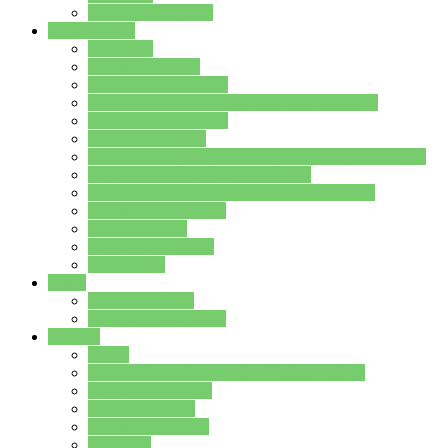
Stundenplan Lehrer
Schüler/innen
Formulare
Schülervertretung
Verbindungslehrkräfte
FAQs zum iPad für Schülerinnen und Schüler
MS Office und Teams
Berufsorientierung
Girls-Day und und Boys-Day (Neue Wege für Jungs)
Berufswegeplanung der Jgst. 8 & 9
Berufsberatung in der Lindenauschule Hanau
Schulsozialpädagogik
Vertretungsplan
Klassenstundenplan
Klausurplan
Eltern
Schulelternbeirat
Schulsozialpädagogik
Projekte
MINT
Verkehrslotsendienst an der Lindenauschule
Denk…mal-Projekt
Sauberkeitspaten
Schulhofgestaltung
Spielebox