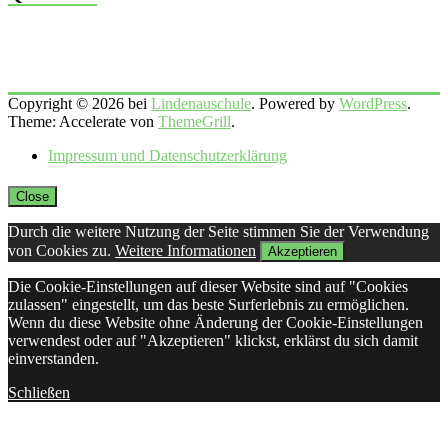
Copyright © 2026 bei
Lindenauschule
. Powered by
WordPress
.
Theme: Accelerate von
ThemeGrill
.
Impressum und Datenschutzerklärung
Close
Durch die weitere Nutzung der Seite stimmen Sie der Verwendung
von Cookies zu.
Weitere Informationen
Akzeptieren
Die Cookie-Einstellungen auf dieser Website sind auf "Cookies
zulassen" eingestellt, um das beste Surferlebnis zu ermöglichen.
Wenn du diese Website ohne Änderung der Cookie-Einstellungen
verwendest oder auf "Akzeptieren" klickst, erklärst du sich damit
einverstanden.
Schließen