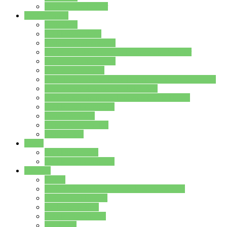
Stundenplan Lehrer
Schüler/innen
Formulare
Schülervertretung
Verbindungslehrkräfte
FAQs zum iPad für Schülerinnen und Schüler
MS Office und Teams
Berufsorientierung
Girls-Day und und Boys-Day (Neue Wege für Jungs)
Berufswegeplanung der Jgst. 8 & 9
Berufsberatung in der Lindenauschule Hanau
Schulsozialpädagogik
Vertretungsplan
Klassenstundenplan
Klausurplan
Eltern
Schulelternbeirat
Schulsozialpädagogik
Projekte
MINT
Verkehrslotsendienst an der Lindenauschule
Denk…mal-Projekt
Sauberkeitspaten
Schulhofgestaltung
Spielebox