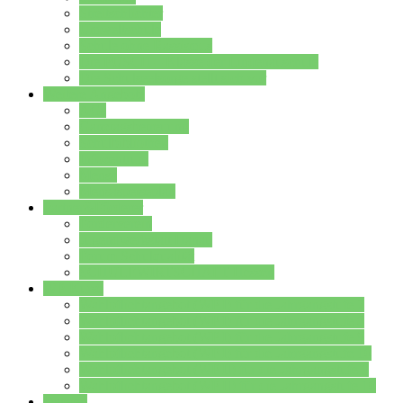
Streitschlichter
Umweltschule
Schule ohne Rassismus
Die PUSCH – Klasse der Lindenauschule
Die Schulseelsorge stellt sich vor
Weitere Angebote
AGs
Ganztagsbetreuung
Schulbibliothek
Infozentrum
Mensa
Mensaspeiseplan
Partner&Förderer
Förderverein
Jugendwerkstatt Hanau
Forum Schulqualität
SCHULEWIRTSCHAFT Hessen
WP-Kurse
Wahlpflichtangebot (WP I) für die Jahrgangstufe 7
Wahlpflichtangebot (WP I) für die Jahrgangstufe 8
Wahlpflichtangebot (WP I) für die Jahrgangstufe 9
Wahlpflichtangebot (WP I) für die Jahrgangstufe 10
Wahlpflichtangebot (WP II) für die Jahrgangstufe 9
Wahlpflichtangebot (WP II) für die Jahrgangstufe 10
Dateien