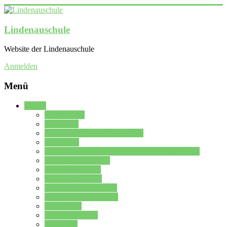
Lindenauschule
Website der Lindenauschule
Anmelden
Menü
Schule
Schulleitung
Sekretariat
Kollegium der Lindenauschule
Kürzelliste
Das Differenzierungsmodell der Lindenauschule
Jahrgangsstufe 5 – 6
Mittelstufe 7 – 10
Oberstufe 11 – 13
Vorstellung der Schule
Zweite Fremdsprachen
Einsatzplan
Einsatzplan Krz.
Formulare