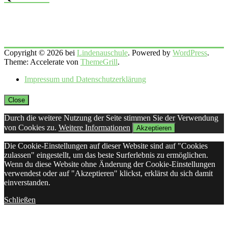
Copyright © 2026 bei
Lindenauschule
. Powered by
WordPress
.
Theme: Accelerate von
ThemeGrill
.
Impressum und Datenschutzerklärung
Close
Durch die weitere Nutzung der Seite stimmen Sie der Verwendung
von Cookies zu.
Weitere Informationen
Akzeptieren
Die Cookie-Einstellungen auf dieser Website sind auf "Cookies
zulassen" eingestellt, um das beste Surferlebnis zu ermöglichen.
Wenn du diese Website ohne Änderung der Cookie-Einstellungen
verwendest oder auf "Akzeptieren" klickst, erklärst du sich damit
einverstanden.
Schließen