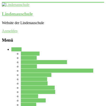
Lindenauschule
Website der Lindenauschule
Anmelden
Menü
Schule
Schulleitung
Sekretariat
Kollegium der Lindenauschule
Kürzelliste
Das Differenzierungsmodell der Lindenauschule
Jahrgangsstufe 5 – 6
Mittelstufe 7 – 10
Oberstufe 11 – 13
Vorstellung der Schule
Zweite Fremdsprachen
Einsatzplan
Einsatzplan Krz.
Formulare