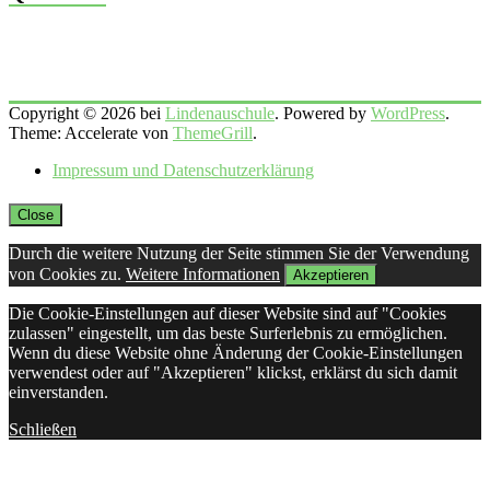
Copyright © 2026 bei
Lindenauschule
. Powered by
WordPress
.
Theme: Accelerate von
ThemeGrill
.
Impressum und Datenschutzerklärung
Close
Durch die weitere Nutzung der Seite stimmen Sie der Verwendung
von Cookies zu.
Weitere Informationen
Akzeptieren
Die Cookie-Einstellungen auf dieser Website sind auf "Cookies
zulassen" eingestellt, um das beste Surferlebnis zu ermöglichen.
Wenn du diese Website ohne Änderung der Cookie-Einstellungen
verwendest oder auf "Akzeptieren" klickst, erklärst du sich damit
einverstanden.
Schließen