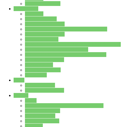
Stundenplan Lehrer
Schüler/innen
Formulare
Schülervertretung
Verbindungslehrkräfte
FAQs zum iPad für Schülerinnen und Schüler
MS Office und Teams
Berufsorientierung
Girls-Day und und Boys-Day (Neue Wege für Jungs)
Berufswegeplanung der Jgst. 8 & 9
Berufsberatung in der Lindenauschule Hanau
Schulsozialpädagogik
Vertretungsplan
Klassenstundenplan
Klausurplan
Eltern
Schulelternbeirat
Schulsozialpädagogik
Projekte
MINT
Verkehrslotsendienst an der Lindenauschule
Denk…mal-Projekt
Sauberkeitspaten
Schulhofgestaltung
Spielebox