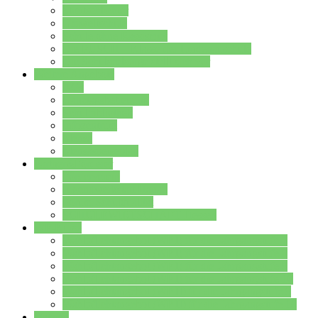
Streitschlichter
Umweltschule
Schule ohne Rassismus
Die PUSCH – Klasse der Lindenauschule
Die Schulseelsorge stellt sich vor
Weitere Angebote
AGs
Ganztagsbetreuung
Schulbibliothek
Infozentrum
Mensa
Mensaspeiseplan
Partner&Förderer
Förderverein
Jugendwerkstatt Hanau
Forum Schulqualität
SCHULEWIRTSCHAFT Hessen
WP-Kurse
Wahlpflichtangebot (WP I) für die Jahrgangstufe 7
Wahlpflichtangebot (WP I) für die Jahrgangstufe 8
Wahlpflichtangebot (WP I) für die Jahrgangstufe 9
Wahlpflichtangebot (WP I) für die Jahrgangstufe 10
Wahlpflichtangebot (WP II) für die Jahrgangstufe 9
Wahlpflichtangebot (WP II) für die Jahrgangstufe 10
Dateien