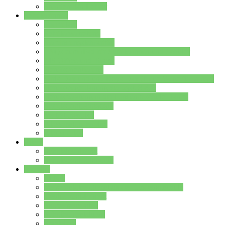
Stundenplan Lehrer
Schüler/innen
Formulare
Schülervertretung
Verbindungslehrkräfte
FAQs zum iPad für Schülerinnen und Schüler
MS Office und Teams
Berufsorientierung
Girls-Day und und Boys-Day (Neue Wege für Jungs)
Berufswegeplanung der Jgst. 8 & 9
Berufsberatung in der Lindenauschule Hanau
Schulsozialpädagogik
Vertretungsplan
Klassenstundenplan
Klausurplan
Eltern
Schulelternbeirat
Schulsozialpädagogik
Projekte
MINT
Verkehrslotsendienst an der Lindenauschule
Denk…mal-Projekt
Sauberkeitspaten
Schulhofgestaltung
Spielebox