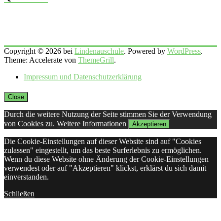
Copyright © 2026 bei
Lindenauschule
. Powered by
WordPress
.
Theme: Accelerate von
ThemeGrill
.
Impressum und Datenschutzerklärung
Close
Durch die weitere Nutzung der Seite stimmen Sie der Verwendung
von Cookies zu.
Weitere Informationen
Akzeptieren
Die Cookie-Einstellungen auf dieser Website sind auf "Cookies
zulassen" eingestellt, um das beste Surferlebnis zu ermöglichen.
Wenn du diese Website ohne Änderung der Cookie-Einstellungen
verwendest oder auf "Akzeptieren" klickst, erklärst du sich damit
einverstanden.
Schließen