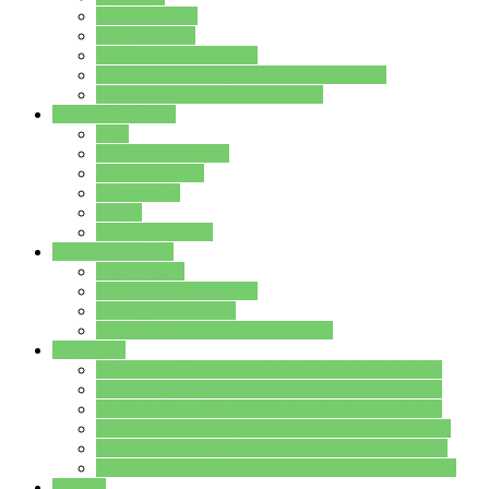
Streitschlichter
Umweltschule
Schule ohne Rassismus
Die PUSCH – Klasse der Lindenauschule
Die Schulseelsorge stellt sich vor
Weitere Angebote
AGs
Ganztagsbetreuung
Schulbibliothek
Infozentrum
Mensa
Mensaspeiseplan
Partner&Förderer
Förderverein
Jugendwerkstatt Hanau
Forum Schulqualität
SCHULEWIRTSCHAFT Hessen
WP-Kurse
Wahlpflichtangebot (WP I) für die Jahrgangstufe 7
Wahlpflichtangebot (WP I) für die Jahrgangstufe 8
Wahlpflichtangebot (WP I) für die Jahrgangstufe 9
Wahlpflichtangebot (WP I) für die Jahrgangstufe 10
Wahlpflichtangebot (WP II) für die Jahrgangstufe 9
Wahlpflichtangebot (WP II) für die Jahrgangstufe 10
Dateien