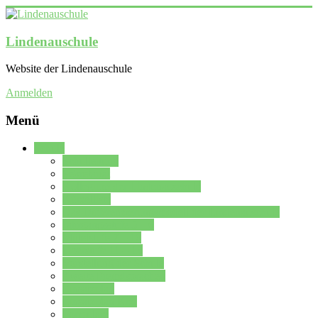
Lindenauschule
Website der Lindenauschule
Anmelden
Menü
Schule
Schulleitung
Sekretariat
Kollegium der Lindenauschule
Kürzelliste
Das Differenzierungsmodell der Lindenauschule
Jahrgangsstufe 5 – 6
Mittelstufe 7 – 10
Oberstufe 11 – 13
Vorstellung der Schule
Zweite Fremdsprachen
Einsatzplan
Einsatzplan Krz.
Formulare