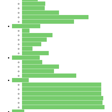
Streitschlichter
Umweltschule
Schule ohne Rassismus
Die PUSCH – Klasse der Lindenauschule
Die Schulseelsorge stellt sich vor
Weitere Angebote
AGs
Ganztagsbetreuung
Schulbibliothek
Infozentrum
Mensa
Mensaspeiseplan
Partner&Förderer
Förderverein
Jugendwerkstatt Hanau
Forum Schulqualität
SCHULEWIRTSCHAFT Hessen
WP-Kurse
Wahlpflichtangebot (WP I) für die Jahrgangstufe 7
Wahlpflichtangebot (WP I) für die Jahrgangstufe 8
Wahlpflichtangebot (WP I) für die Jahrgangstufe 9
Wahlpflichtangebot (WP I) für die Jahrgangstufe 10
Wahlpflichtangebot (WP II) für die Jahrgangstufe 9
Wahlpflichtangebot (WP II) für die Jahrgangstufe 10
Dateien