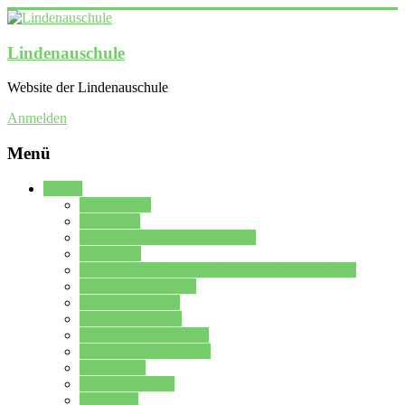
Lindenauschule
Website der Lindenauschule
Anmelden
Menü
Schule
Schulleitung
Sekretariat
Kollegium der Lindenauschule
Kürzelliste
Das Differenzierungsmodell der Lindenauschule
Jahrgangsstufe 5 – 6
Mittelstufe 7 – 10
Oberstufe 11 – 13
Vorstellung der Schule
Zweite Fremdsprachen
Einsatzplan
Einsatzplan Krz.
Formulare