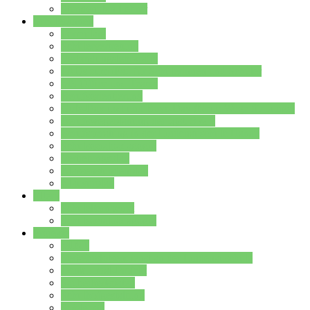
Stundenplan Lehrer
Schüler/innen
Formulare
Schülervertretung
Verbindungslehrkräfte
FAQs zum iPad für Schülerinnen und Schüler
MS Office und Teams
Berufsorientierung
Girls-Day und und Boys-Day (Neue Wege für Jungs)
Berufswegeplanung der Jgst. 8 & 9
Berufsberatung in der Lindenauschule Hanau
Schulsozialpädagogik
Vertretungsplan
Klassenstundenplan
Klausurplan
Eltern
Schulelternbeirat
Schulsozialpädagogik
Projekte
MINT
Verkehrslotsendienst an der Lindenauschule
Denk…mal-Projekt
Sauberkeitspaten
Schulhofgestaltung
Spielebox