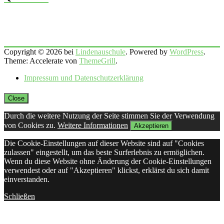
Copyright © 2026 bei
Lindenauschule
. Powered by
WordPress
.
Theme: Accelerate von
ThemeGrill
.
Impressum und Datenschutzerklärung
Close
Durch die weitere Nutzung der Seite stimmen Sie der Verwendung
von Cookies zu.
Weitere Informationen
Akzeptieren
Die Cookie-Einstellungen auf dieser Website sind auf "Cookies
zulassen" eingestellt, um das beste Surferlebnis zu ermöglichen.
Wenn du diese Website ohne Änderung der Cookie-Einstellungen
verwendest oder auf "Akzeptieren" klickst, erklärst du sich damit
einverstanden.
Schließen