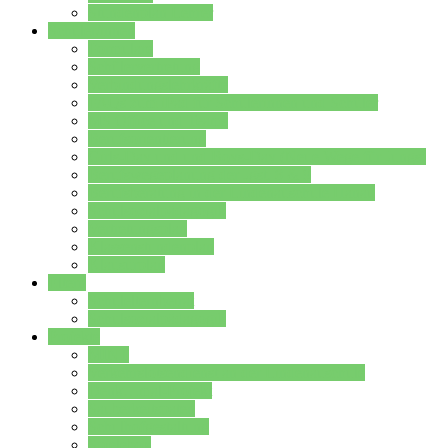
Stundenplan Lehrer
Schüler/innen
Formulare
Schülervertretung
Verbindungslehrkräfte
FAQs zum iPad für Schülerinnen und Schüler
MS Office und Teams
Berufsorientierung
Girls-Day und und Boys-Day (Neue Wege für Jungs)
Berufswegeplanung der Jgst. 8 & 9
Berufsberatung in der Lindenauschule Hanau
Schulsozialpädagogik
Vertretungsplan
Klassenstundenplan
Klausurplan
Eltern
Schulelternbeirat
Schulsozialpädagogik
Projekte
MINT
Verkehrslotsendienst an der Lindenauschule
Denk…mal-Projekt
Sauberkeitspaten
Schulhofgestaltung
Spielebox