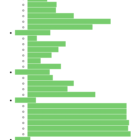
Streitschlichter
Umweltschule
Schule ohne Rassismus
Die PUSCH – Klasse der Lindenauschule
Die Schulseelsorge stellt sich vor
Weitere Angebote
AGs
Ganztagsbetreuung
Schulbibliothek
Infozentrum
Mensa
Mensaspeiseplan
Partner&Förderer
Förderverein
Jugendwerkstatt Hanau
Forum Schulqualität
SCHULEWIRTSCHAFT Hessen
WP-Kurse
Wahlpflichtangebot (WP I) für die Jahrgangstufe 7
Wahlpflichtangebot (WP I) für die Jahrgangstufe 8
Wahlpflichtangebot (WP I) für die Jahrgangstufe 9
Wahlpflichtangebot (WP I) für die Jahrgangstufe 10
Wahlpflichtangebot (WP II) für die Jahrgangstufe 9
Wahlpflichtangebot (WP II) für die Jahrgangstufe 10
Dateien