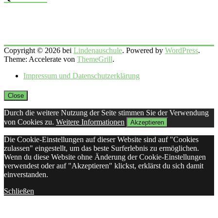
Copyright © 2026 bei
Lindenauschule
. Powered by
WordPress
.
Theme: Accelerate von
ThemeGrill
.
Impressum und Datenschutzerklärung
Close
Durch die weitere Nutzung der Seite stimmen Sie der Verwendung
von Cookies zu.
Weitere Informationen
Akzeptieren
Die Cookie-Einstellungen auf dieser Website sind auf "Cookies
zulassen" eingestellt, um das beste Surferlebnis zu ermöglichen.
Wenn du diese Website ohne Änderung der Cookie-Einstellungen
verwendest oder auf "Akzeptieren" klickst, erklärst du sich damit
einverstanden.
Schließen