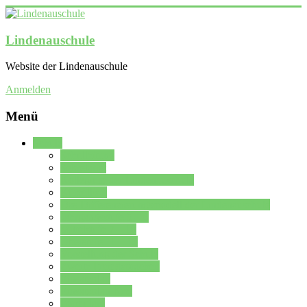
Lindenauschule
Website der Lindenauschule
Anmelden
Menü
Schule
Schulleitung
Sekretariat
Kollegium der Lindenauschule
Kürzelliste
Das Differenzierungsmodell der Lindenauschule
Jahrgangsstufe 5 – 6
Mittelstufe 7 – 10
Oberstufe 11 – 13
Vorstellung der Schule
Zweite Fremdsprachen
Einsatzplan
Einsatzplan Krz.
Formulare