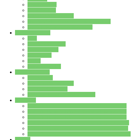
Streitschlichter
Umweltschule
Schule ohne Rassismus
Die PUSCH – Klasse der Lindenauschule
Die Schulseelsorge stellt sich vor
Weitere Angebote
AGs
Ganztagsbetreuung
Schulbibliothek
Infozentrum
Mensa
Mensaspeiseplan
Partner&Förderer
Förderverein
Jugendwerkstatt Hanau
Forum Schulqualität
SCHULEWIRTSCHAFT Hessen
WP-Kurse
Wahlpflichtangebot (WP I) für die Jahrgangstufe 7
Wahlpflichtangebot (WP I) für die Jahrgangstufe 8
Wahlpflichtangebot (WP I) für die Jahrgangstufe 9
Wahlpflichtangebot (WP I) für die Jahrgangstufe 10
Wahlpflichtangebot (WP II) für die Jahrgangstufe 9
Wahlpflichtangebot (WP II) für die Jahrgangstufe 10
Dateien