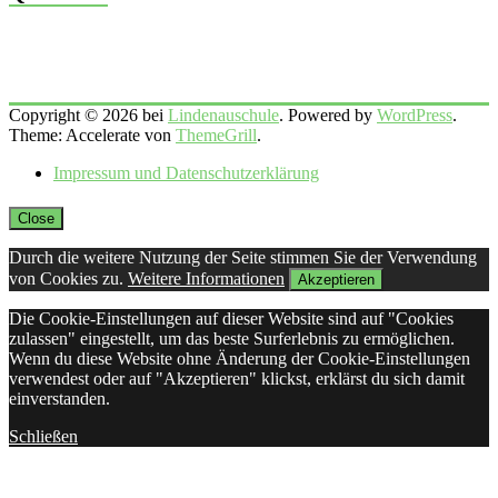
Copyright © 2026 bei
Lindenauschule
. Powered by
WordPress
.
Theme: Accelerate von
ThemeGrill
.
Impressum und Datenschutzerklärung
Close
Durch die weitere Nutzung der Seite stimmen Sie der Verwendung
von Cookies zu.
Weitere Informationen
Akzeptieren
Die Cookie-Einstellungen auf dieser Website sind auf "Cookies
zulassen" eingestellt, um das beste Surferlebnis zu ermöglichen.
Wenn du diese Website ohne Änderung der Cookie-Einstellungen
verwendest oder auf "Akzeptieren" klickst, erklärst du sich damit
einverstanden.
Schließen