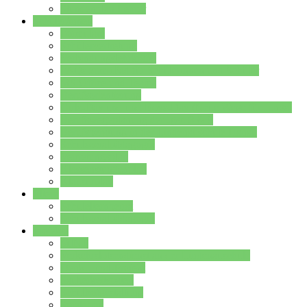
Stundenplan Lehrer
Schüler/innen
Formulare
Schülervertretung
Verbindungslehrkräfte
FAQs zum iPad für Schülerinnen und Schüler
MS Office und Teams
Berufsorientierung
Girls-Day und und Boys-Day (Neue Wege für Jungs)
Berufswegeplanung der Jgst. 8 & 9
Berufsberatung in der Lindenauschule Hanau
Schulsozialpädagogik
Vertretungsplan
Klassenstundenplan
Klausurplan
Eltern
Schulelternbeirat
Schulsozialpädagogik
Projekte
MINT
Verkehrslotsendienst an der Lindenauschule
Denk…mal-Projekt
Sauberkeitspaten
Schulhofgestaltung
Spielebox