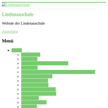
Lindenauschule
Website der Lindenauschule
Anmelden
Menü
Schule
Schulleitung
Sekretariat
Kollegium der Lindenauschule
Kürzelliste
Das Differenzierungsmodell der Lindenauschule
Jahrgangsstufe 5 – 6
Mittelstufe 7 – 10
Oberstufe 11 – 13
Vorstellung der Schule
Zweite Fremdsprachen
Einsatzplan
Einsatzplan Krz.
Formulare