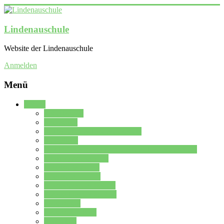
Lindenauschule
Website der Lindenauschule
Anmelden
Menü
Schule
Schulleitung
Sekretariat
Kollegium der Lindenauschule
Kürzelliste
Das Differenzierungsmodell der Lindenauschule
Jahrgangsstufe 5 – 6
Mittelstufe 7 – 10
Oberstufe 11 – 13
Vorstellung der Schule
Zweite Fremdsprachen
Einsatzplan
Einsatzplan Krz.
Formulare