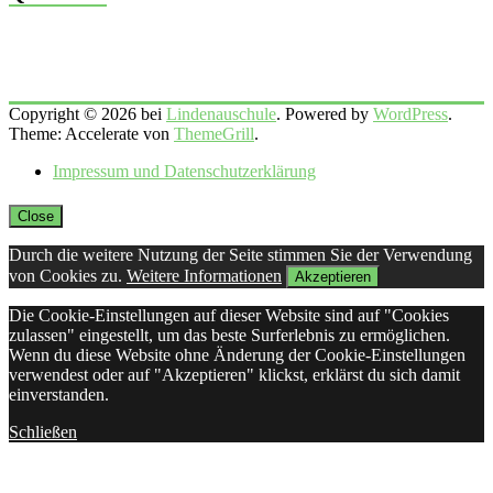
Copyright © 2026 bei
Lindenauschule
. Powered by
WordPress
.
Theme: Accelerate von
ThemeGrill
.
Impressum und Datenschutzerklärung
Close
Durch die weitere Nutzung der Seite stimmen Sie der Verwendung
von Cookies zu.
Weitere Informationen
Akzeptieren
Die Cookie-Einstellungen auf dieser Website sind auf "Cookies
zulassen" eingestellt, um das beste Surferlebnis zu ermöglichen.
Wenn du diese Website ohne Änderung der Cookie-Einstellungen
verwendest oder auf "Akzeptieren" klickst, erklärst du sich damit
einverstanden.
Schließen