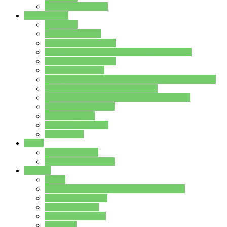
Stundenplan Lehrer
Schüler/innen
Formulare
Schülervertretung
Verbindungslehrkräfte
FAQs zum iPad für Schülerinnen und Schüler
MS Office und Teams
Berufsorientierung
Girls-Day und und Boys-Day (Neue Wege für Jungs)
Berufswegeplanung der Jgst. 8 & 9
Berufsberatung in der Lindenauschule Hanau
Schulsozialpädagogik
Vertretungsplan
Klassenstundenplan
Klausurplan
Eltern
Schulelternbeirat
Schulsozialpädagogik
Projekte
MINT
Verkehrslotsendienst an der Lindenauschule
Denk…mal-Projekt
Sauberkeitspaten
Schulhofgestaltung
Spielebox