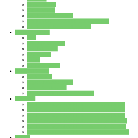
Streitschlichter
Umweltschule
Schule ohne Rassismus
Die PUSCH – Klasse der Lindenauschule
Die Schulseelsorge stellt sich vor
Weitere Angebote
AGs
Ganztagsbetreuung
Schulbibliothek
Infozentrum
Mensa
Mensaspeiseplan
Partner&Förderer
Förderverein
Jugendwerkstatt Hanau
Forum Schulqualität
SCHULEWIRTSCHAFT Hessen
WP-Kurse
Wahlpflichtangebot (WP I) für die Jahrgangstufe 7
Wahlpflichtangebot (WP I) für die Jahrgangstufe 8
Wahlpflichtangebot (WP I) für die Jahrgangstufe 9
Wahlpflichtangebot (WP I) für die Jahrgangstufe 10
Wahlpflichtangebot (WP II) für die Jahrgangstufe 9
Wahlpflichtangebot (WP II) für die Jahrgangstufe 10
Dateien