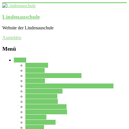
Lindenauschule
Website der Lindenauschule
Anmelden
Menü
Schule
Schulleitung
Sekretariat
Kollegium der Lindenauschule
Kürzelliste
Das Differenzierungsmodell der Lindenauschule
Jahrgangsstufe 5 – 6
Mittelstufe 7 – 10
Oberstufe 11 – 13
Vorstellung der Schule
Zweite Fremdsprachen
Einsatzplan
Einsatzplan Krz.
Formulare