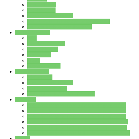
Streitschlichter
Umweltschule
Schule ohne Rassismus
Die PUSCH – Klasse der Lindenauschule
Die Schulseelsorge stellt sich vor
Weitere Angebote
AGs
Ganztagsbetreuung
Schulbibliothek
Infozentrum
Mensa
Mensaspeiseplan
Partner&Förderer
Förderverein
Jugendwerkstatt Hanau
Forum Schulqualität
SCHULEWIRTSCHAFT Hessen
WP-Kurse
Wahlpflichtangebot (WP I) für die Jahrgangstufe 7
Wahlpflichtangebot (WP I) für die Jahrgangstufe 8
Wahlpflichtangebot (WP I) für die Jahrgangstufe 9
Wahlpflichtangebot (WP I) für die Jahrgangstufe 10
Wahlpflichtangebot (WP II) für die Jahrgangstufe 9
Wahlpflichtangebot (WP II) für die Jahrgangstufe 10
Dateien