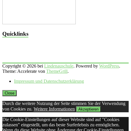
Quicklinks
Copyright © 2026 bei
Lindenauschule
. Powered by
WordPress
.
Theme: Accelerate von
ThemeGrill
.
Impressum und Datenschutzerklärung
Close
Durch die weitere Nutzung der Seite stimmen Sie der Verwendung
von Cookies zu.
Weitere Informationen
Akzeptieren
Die Cookie-Einstellungen auf dieser Website sind auf "Cookies
zulassen" eingestellt, um das beste Surferlebnis zu ermöglichen.
Wenn du diese Website ohne Änderung der Cookie-Einstellungen