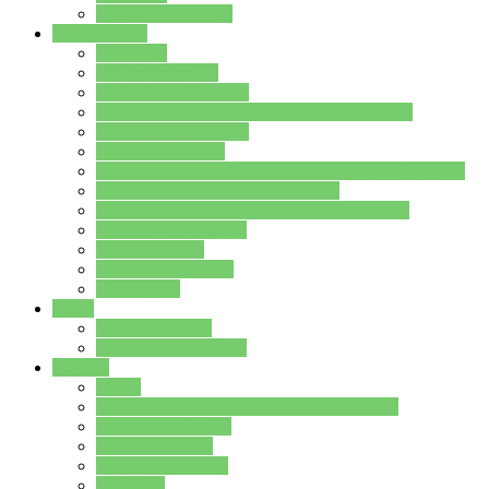
Stundenplan Lehrer
Schüler/innen
Formulare
Schülervertretung
Verbindungslehrkräfte
FAQs zum iPad für Schülerinnen und Schüler
MS Office und Teams
Berufsorientierung
Girls-Day und und Boys-Day (Neue Wege für Jungs)
Berufswegeplanung der Jgst. 8 & 9
Berufsberatung in der Lindenauschule Hanau
Schulsozialpädagogik
Vertretungsplan
Klassenstundenplan
Klausurplan
Eltern
Schulelternbeirat
Schulsozialpädagogik
Projekte
MINT
Verkehrslotsendienst an der Lindenauschule
Denk…mal-Projekt
Sauberkeitspaten
Schulhofgestaltung
Spielebox