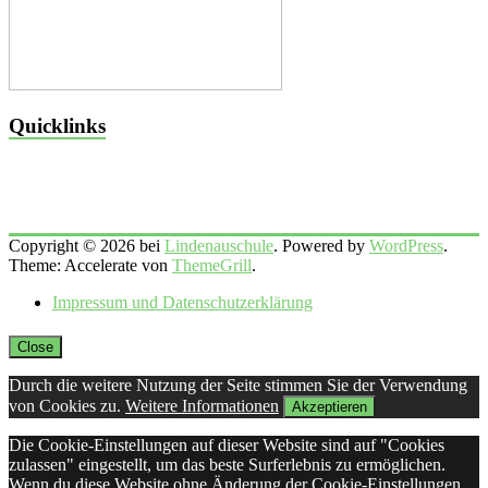
Quicklinks
Copyright © 2026 bei
Lindenauschule
. Powered by
WordPress
.
Theme: Accelerate von
ThemeGrill
.
Impressum und Datenschutzerklärung
Close
Durch die weitere Nutzung der Seite stimmen Sie der Verwendung
von Cookies zu.
Weitere Informationen
Akzeptieren
Die Cookie-Einstellungen auf dieser Website sind auf "Cookies
zulassen" eingestellt, um das beste Surferlebnis zu ermöglichen.
Wenn du diese Website ohne Änderung der Cookie-Einstellungen