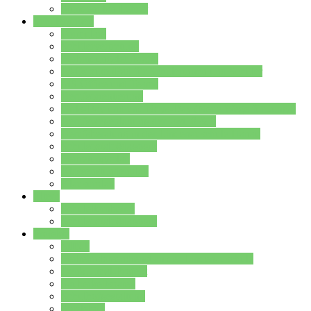
Stundenplan Lehrer
Schüler/innen
Formulare
Schülervertretung
Verbindungslehrkräfte
FAQs zum iPad für Schülerinnen und Schüler
MS Office und Teams
Berufsorientierung
Girls-Day und und Boys-Day (Neue Wege für Jungs)
Berufswegeplanung der Jgst. 8 & 9
Berufsberatung in der Lindenauschule Hanau
Schulsozialpädagogik
Vertretungsplan
Klassenstundenplan
Klausurplan
Eltern
Schulelternbeirat
Schulsozialpädagogik
Projekte
MINT
Verkehrslotsendienst an der Lindenauschule
Denk…mal-Projekt
Sauberkeitspaten
Schulhofgestaltung
Spielebox