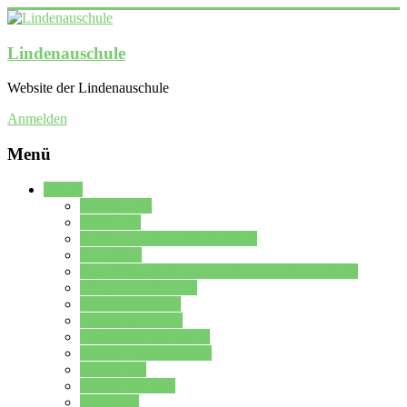
Lindenauschule
Website der Lindenauschule
Anmelden
Menü
Schule
Schulleitung
Sekretariat
Kollegium der Lindenauschule
Kürzelliste
Das Differenzierungsmodell der Lindenauschule
Jahrgangsstufe 5 – 6
Mittelstufe 7 – 10
Oberstufe 11 – 13
Vorstellung der Schule
Zweite Fremdsprachen
Einsatzplan
Einsatzplan Krz.
Formulare