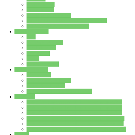
Streitschlichter
Umweltschule
Schule ohne Rassismus
Die PUSCH – Klasse der Lindenauschule
Die Schulseelsorge stellt sich vor
Weitere Angebote
AGs
Ganztagsbetreuung
Schulbibliothek
Infozentrum
Mensa
Mensaspeiseplan
Partner&Förderer
Förderverein
Jugendwerkstatt Hanau
Forum Schulqualität
SCHULEWIRTSCHAFT Hessen
WP-Kurse
Wahlpflichtangebot (WP I) für die Jahrgangstufe 7
Wahlpflichtangebot (WP I) für die Jahrgangstufe 8
Wahlpflichtangebot (WP I) für die Jahrgangstufe 9
Wahlpflichtangebot (WP I) für die Jahrgangstufe 10
Wahlpflichtangebot (WP II) für die Jahrgangstufe 9
Wahlpflichtangebot (WP II) für die Jahrgangstufe 10
Dateien