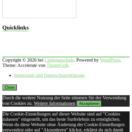
Quicklinks
Copyright © 2026 bei
Lindenauschule
. Powered by
WordPress
.
Theme: Accelerate von
ThemeGrill
.
Impressum und Datenschutzerklärung
Close
Durch die weitere Nutzung der Seite stimmen Sie der Verwendung
von Cookies zu.
Weitere Informationen
Akzeptieren
Die Cookie-Einstellungen auf dieser Website sind auf "Cookies
zulassen" eingestellt, um das beste Surferlebnis zu ermöglichen.
Wenn du diese Website ohne Änderung der Cookie-Einstellungen
verwendest oder auf "Akzeptieren" klickst, erklärst du sich damit