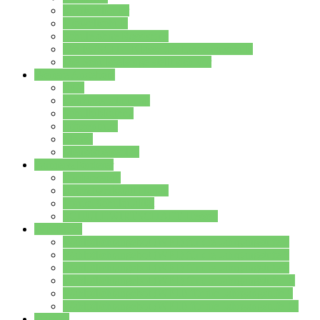
Streitschlichter
Umweltschule
Schule ohne Rassismus
Die PUSCH – Klasse der Lindenauschule
Die Schulseelsorge stellt sich vor
Weitere Angebote
AGs
Ganztagsbetreuung
Schulbibliothek
Infozentrum
Mensa
Mensaspeiseplan
Partner&Förderer
Förderverein
Jugendwerkstatt Hanau
Forum Schulqualität
SCHULEWIRTSCHAFT Hessen
WP-Kurse
Wahlpflichtangebot (WP I) für die Jahrgangstufe 7
Wahlpflichtangebot (WP I) für die Jahrgangstufe 8
Wahlpflichtangebot (WP I) für die Jahrgangstufe 9
Wahlpflichtangebot (WP I) für die Jahrgangstufe 10
Wahlpflichtangebot (WP II) für die Jahrgangstufe 9
Wahlpflichtangebot (WP II) für die Jahrgangstufe 10
Dateien