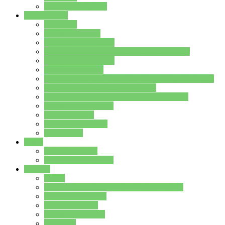
Stundenplan Lehrer
Schüler/innen
Formulare
Schülervertretung
Verbindungslehrkräfte
FAQs zum iPad für Schülerinnen und Schüler
MS Office und Teams
Berufsorientierung
Girls-Day und und Boys-Day (Neue Wege für Jungs)
Berufswegeplanung der Jgst. 8 & 9
Berufsberatung in der Lindenauschule Hanau
Schulsozialpädagogik
Vertretungsplan
Klassenstundenplan
Klausurplan
Eltern
Schulelternbeirat
Schulsozialpädagogik
Projekte
MINT
Verkehrslotsendienst an der Lindenauschule
Denk…mal-Projekt
Sauberkeitspaten
Schulhofgestaltung
Spielebox