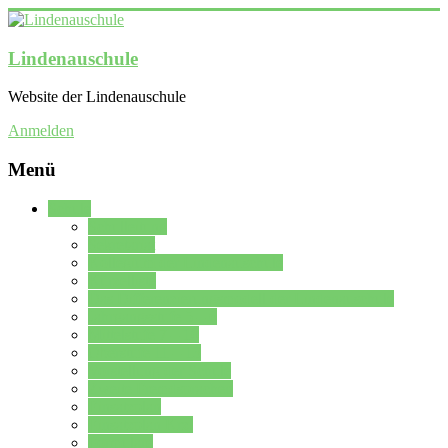
Lindenauschule
Website der Lindenauschule
Anmelden
Menü
Schule
Schulleitung
Sekretariat
Kollegium der Lindenauschule
Kürzelliste
Das Differenzierungsmodell der Lindenauschule
Jahrgangsstufe 5 – 6
Mittelstufe 7 – 10
Oberstufe 11 – 13
Vorstellung der Schule
Zweite Fremdsprachen
Einsatzplan
Einsatzplan Krz.
Formulare