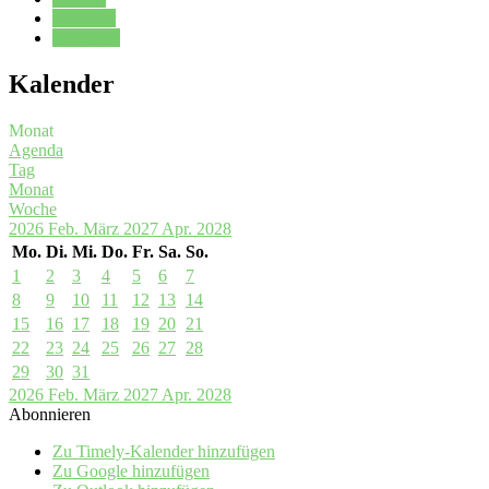
Kalender
Oberstufe
Kalender
Monat
Agenda
Tag
Monat
Woche
2026
Feb.
März 2027
Apr.
2028
Mo.
Di.
Mi.
Do.
Fr.
Sa.
So.
1
2
3
4
5
6
7
8
9
10
11
12
13
14
15
16
17
18
19
20
21
22
23
24
25
26
27
28
29
30
31
2026
Feb.
März 2027
Apr.
2028
Abonnieren
Zu Timely-Kalender hinzufügen
Zu Google hinzufügen