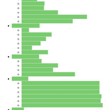
Streitschlichter
Umweltschule
Schule ohne Rassismus
Die PUSCH – Klasse der Lindenauschule
Die Schulseelsorge stellt sich vor
Weitere Angebote
AGs
Ganztagsbetreuung
Schulbibliothek
Infozentrum
Mensa
Mensaspeiseplan
Partner&Förderer
Förderverein
Jugendwerkstatt Hanau
Forum Schulqualität
SCHULEWIRTSCHAFT Hessen
WP-Kurse
Wahlpflichtangebot (WP I) für die Jahrgangstufe 7
Wahlpflichtangebot (WP I) für die Jahrgangstufe 8
Wahlpflichtangebot (WP I) für die Jahrgangstufe 9
Wahlpflichtangebot (WP I) für die Jahrgangstufe 10
Wahlpflichtangebot (WP II) für die Jahrgangstufe 9
Wahlpflichtangebot (WP II) für die Jahrgangstufe 10
Dateien