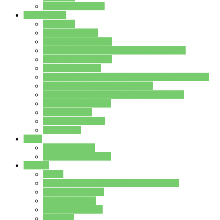
Stundenplan Lehrer
Schüler/innen
Formulare
Schülervertretung
Verbindungslehrkräfte
FAQs zum iPad für Schülerinnen und Schüler
MS Office und Teams
Berufsorientierung
Girls-Day und und Boys-Day (Neue Wege für Jungs)
Berufswegeplanung der Jgst. 8 & 9
Berufsberatung in der Lindenauschule Hanau
Schulsozialpädagogik
Vertretungsplan
Klassenstundenplan
Klausurplan
Eltern
Schulelternbeirat
Schulsozialpädagogik
Projekte
MINT
Verkehrslotsendienst an der Lindenauschule
Denk…mal-Projekt
Sauberkeitspaten
Schulhofgestaltung
Spielebox