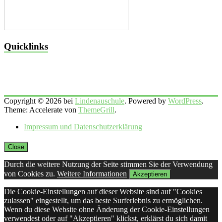
Quicklinks
Copyright © 2026 bei
Lindenauschule
. Powered by
WordPress
.
Theme: Accelerate von
ThemeGrill
.
Impressum und Datenschutzerklärung
Close
Durch die weitere Nutzung der Seite stimmen Sie der Verwendung
von Cookies zu.
Weitere Informationen
Akzeptieren
Die Cookie-Einstellungen auf dieser Website sind auf "Cookies
zulassen" eingestellt, um das beste Surferlebnis zu ermöglichen.
Wenn du diese Website ohne Änderung der Cookie-Einstellungen
verwendest oder auf "Akzeptieren" klickst, erklärst du sich damit