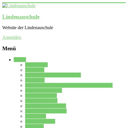
Lindenauschule
Website der Lindenauschule
Anmelden
Menü
Schule
Schulleitung
Sekretariat
Kollegium der Lindenauschule
Kürzelliste
Das Differenzierungsmodell der Lindenauschule
Jahrgangsstufe 5 – 6
Mittelstufe 7 – 10
Oberstufe 11 – 13
Vorstellung der Schule
Zweite Fremdsprachen
Einsatzplan
Einsatzplan Krz.
Formulare