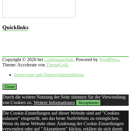
Quicklinks
Copyright © 2026 bei
Lindenauschule
. Powered by
WordPress
.
Theme: Accelerate von
ThemeGrill
.
Impressum und Datenschutzerklärung
Close
Durch die weitere Nutzung der Seite stimmen Sie der Verwendung
von Cookies zu.
Weitere Informationen
Akzeptieren
Die Cookie-Einstellungen auf dieser Website sind auf "Cookies
zulassen" eingestellt, um das beste Surferlebnis zu ermöglichen.
Wenn du diese Website ohne Änderung der Cookie-Einstellungen
verwendest oder auf "Akzeptieren" klickst, erklärst du sich damit