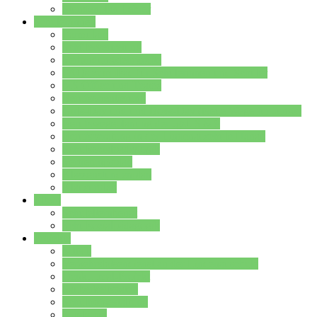
Stundenplan Lehrer
Schüler/innen
Formulare
Schülervertretung
Verbindungslehrkräfte
FAQs zum iPad für Schülerinnen und Schüler
MS Office und Teams
Berufsorientierung
Girls-Day und und Boys-Day (Neue Wege für Jungs)
Berufswegeplanung der Jgst. 8 & 9
Berufsberatung in der Lindenauschule Hanau
Schulsozialpädagogik
Vertretungsplan
Klassenstundenplan
Klausurplan
Eltern
Schulelternbeirat
Schulsozialpädagogik
Projekte
MINT
Verkehrslotsendienst an der Lindenauschule
Denk…mal-Projekt
Sauberkeitspaten
Schulhofgestaltung
Spielebox