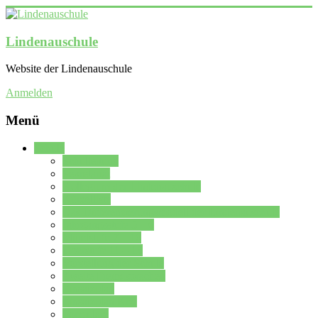
Lindenauschule
Website der Lindenauschule
Anmelden
Menü
Schule
Schulleitung
Sekretariat
Kollegium der Lindenauschule
Kürzelliste
Das Differenzierungsmodell der Lindenauschule
Jahrgangsstufe 5 – 6
Mittelstufe 7 – 10
Oberstufe 11 – 13
Vorstellung der Schule
Zweite Fremdsprachen
Einsatzplan
Einsatzplan Krz.
Formulare