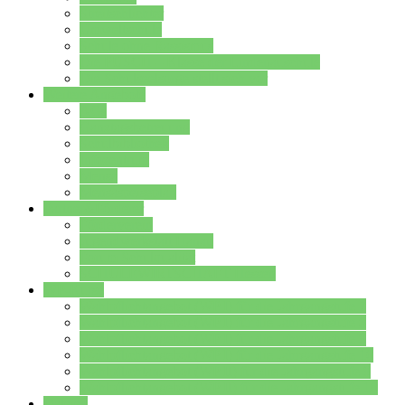
Streitschlichter
Umweltschule
Schule ohne Rassismus
Die PUSCH – Klasse der Lindenauschule
Die Schulseelsorge stellt sich vor
Weitere Angebote
AGs
Ganztagsbetreuung
Schulbibliothek
Infozentrum
Mensa
Mensaspeiseplan
Partner&Förderer
Förderverein
Jugendwerkstatt Hanau
Forum Schulqualität
SCHULEWIRTSCHAFT Hessen
WP-Kurse
Wahlpflichtangebot (WP I) für die Jahrgangstufe 7
Wahlpflichtangebot (WP I) für die Jahrgangstufe 8
Wahlpflichtangebot (WP I) für die Jahrgangstufe 9
Wahlpflichtangebot (WP I) für die Jahrgangstufe 10
Wahlpflichtangebot (WP II) für die Jahrgangstufe 9
Wahlpflichtangebot (WP II) für die Jahrgangstufe 10
Dateien