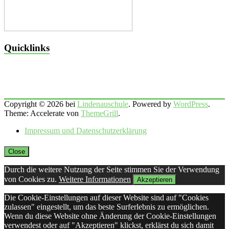
Quicklinks
Copyright © 2026 bei
Lindenauschule
. Powered by
WordPress
.
Theme: Accelerate von
ThemeGrill
.
Impressum und Datenschutzerklärung
Close
Durch die weitere Nutzung der Seite stimmen Sie der Verwendung
von Cookies zu.
Weitere Informationen
Akzeptieren
Die Cookie-Einstellungen auf dieser Website sind auf "Cookies
zulassen" eingestellt, um das beste Surferlebnis zu ermöglichen.
Wenn du diese Website ohne Änderung der Cookie-Einstellungen
verwendest oder auf "Akzeptieren" klickst, erklärst du sich damit