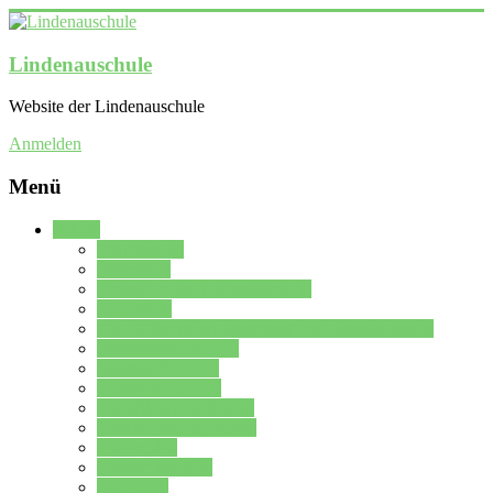
Lindenauschule
Website der Lindenauschule
Anmelden
Menü
Schule
Schulleitung
Sekretariat
Kollegium der Lindenauschule
Kürzelliste
Das Differenzierungsmodell der Lindenauschule
Jahrgangsstufe 5 – 6
Mittelstufe 7 – 10
Oberstufe 11 – 13
Vorstellung der Schule
Zweite Fremdsprachen
Einsatzplan
Einsatzplan Krz.
Formulare