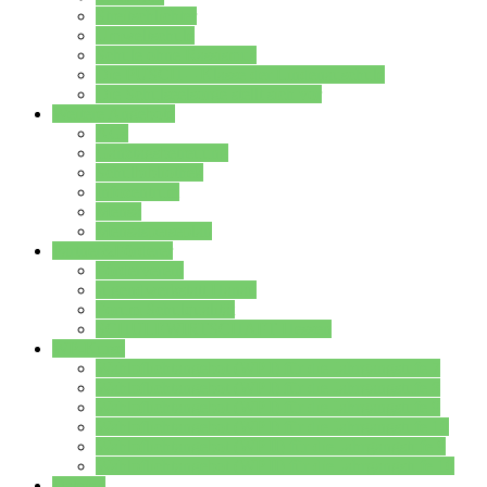
Streitschlichter
Umweltschule
Schule ohne Rassismus
Die PUSCH – Klasse der Lindenauschule
Die Schulseelsorge stellt sich vor
Weitere Angebote
AGs
Ganztagsbetreuung
Schulbibliothek
Infozentrum
Mensa
Mensaspeiseplan
Partner&Förderer
Förderverein
Jugendwerkstatt Hanau
Forum Schulqualität
SCHULEWIRTSCHAFT Hessen
WP-Kurse
Wahlpflichtangebot (WP I) für die Jahrgangstufe 7
Wahlpflichtangebot (WP I) für die Jahrgangstufe 8
Wahlpflichtangebot (WP I) für die Jahrgangstufe 9
Wahlpflichtangebot (WP I) für die Jahrgangstufe 10
Wahlpflichtangebot (WP II) für die Jahrgangstufe 9
Wahlpflichtangebot (WP II) für die Jahrgangstufe 10
Dateien