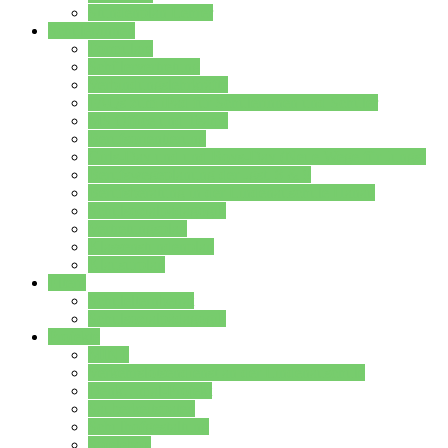
Stundenplan Lehrer
Schüler/innen
Formulare
Schülervertretung
Verbindungslehrkräfte
FAQs zum iPad für Schülerinnen und Schüler
MS Office und Teams
Berufsorientierung
Girls-Day und und Boys-Day (Neue Wege für Jungs)
Berufswegeplanung der Jgst. 8 & 9
Berufsberatung in der Lindenauschule Hanau
Schulsozialpädagogik
Vertretungsplan
Klassenstundenplan
Klausurplan
Eltern
Schulelternbeirat
Schulsozialpädagogik
Projekte
MINT
Verkehrslotsendienst an der Lindenauschule
Denk…mal-Projekt
Sauberkeitspaten
Schulhofgestaltung
Spielebox