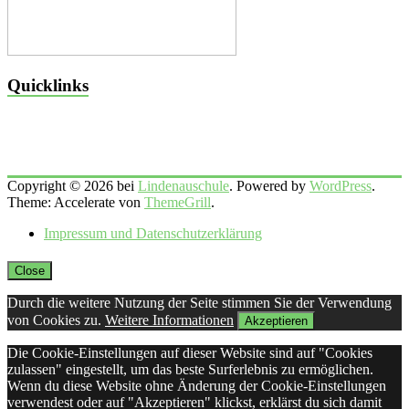
Quicklinks
Copyright © 2026 bei
Lindenauschule
. Powered by
WordPress
.
Theme: Accelerate von
ThemeGrill
.
Impressum und Datenschutzerklärung
Close
Durch die weitere Nutzung der Seite stimmen Sie der Verwendung
von Cookies zu.
Weitere Informationen
Akzeptieren
Die Cookie-Einstellungen auf dieser Website sind auf "Cookies
zulassen" eingestellt, um das beste Surferlebnis zu ermöglichen.
Wenn du diese Website ohne Änderung der Cookie-Einstellungen
verwendest oder auf "Akzeptieren" klickst, erklärst du sich damit