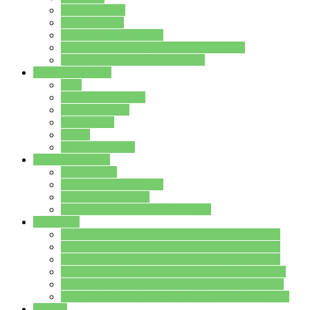
Streitschlichter
Umweltschule
Schule ohne Rassismus
Die PUSCH – Klasse der Lindenauschule
Die Schulseelsorge stellt sich vor
Weitere Angebote
AGs
Ganztagsbetreuung
Schulbibliothek
Infozentrum
Mensa
Mensaspeiseplan
Partner&Förderer
Förderverein
Jugendwerkstatt Hanau
Forum Schulqualität
SCHULEWIRTSCHAFT Hessen
WP-Kurse
Wahlpflichtangebot (WP I) für die Jahrgangstufe 7
Wahlpflichtangebot (WP I) für die Jahrgangstufe 8
Wahlpflichtangebot (WP I) für die Jahrgangstufe 9
Wahlpflichtangebot (WP I) für die Jahrgangstufe 10
Wahlpflichtangebot (WP II) für die Jahrgangstufe 9
Wahlpflichtangebot (WP II) für die Jahrgangstufe 10
Dateien