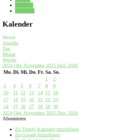
Kalender
Oberstufe
Kalender
Monat
Agenda
Tag
Monat
Woche
2024
Okt.
November 2025
Dez.
2026
Mo.
Di.
Mi.
Do.
Fr.
Sa.
So.
1
2
3
4
5
6
7
8
9
10
11
12
13
14
15
16
17
18
19
20
21
22
23
24
25
26
27
28
29
30
2024
Okt.
November 2025
Dez.
2026
Abonnieren
Zu Timely-Kalender hinzufügen
Zu Google hinzufügen