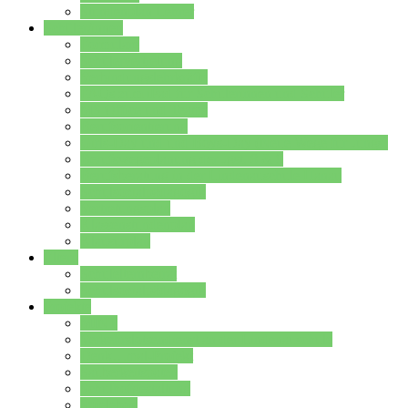
Stundenplan Lehrer
Schüler/innen
Formulare
Schülervertretung
Verbindungslehrkräfte
FAQs zum iPad für Schülerinnen und Schüler
MS Office und Teams
Berufsorientierung
Girls-Day und und Boys-Day (Neue Wege für Jungs)
Berufswegeplanung der Jgst. 8 & 9
Berufsberatung in der Lindenauschule Hanau
Schulsozialpädagogik
Vertretungsplan
Klassenstundenplan
Klausurplan
Eltern
Schulelternbeirat
Schulsozialpädagogik
Projekte
MINT
Verkehrslotsendienst an der Lindenauschule
Denk…mal-Projekt
Sauberkeitspaten
Schulhofgestaltung
Spielebox