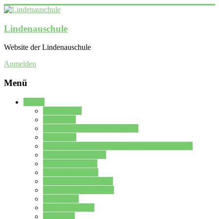
Lindenauschule
Website der Lindenauschule
Anmelden
Menü
Schule
Schulleitung
Sekretariat
Kollegium der Lindenauschule
Kürzelliste
Das Differenzierungsmodell der Lindenauschule
Jahrgangsstufe 5 – 6
Mittelstufe 7 – 10
Oberstufe 11 – 13
Vorstellung der Schule
Zweite Fremdsprachen
Einsatzplan
Einsatzplan Krz.
Formulare