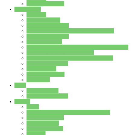
Stundenplan Lehrer
Schüler/innen
Formulare
Schülervertretung
Verbindungslehrkräfte
FAQs zum iPad für Schülerinnen und Schüler
MS Office und Teams
Berufsorientierung
Girls-Day und und Boys-Day (Neue Wege für Jungs)
Berufswegeplanung der Jgst. 8 & 9
Berufsberatung in der Lindenauschule Hanau
Schulsozialpädagogik
Vertretungsplan
Klassenstundenplan
Klausurplan
Eltern
Schulelternbeirat
Schulsozialpädagogik
Projekte
MINT
Verkehrslotsendienst an der Lindenauschule
Denk…mal-Projekt
Sauberkeitspaten
Schulhofgestaltung
Spielebox