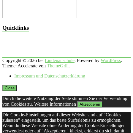
Quicklinks
Copyright © 2026 bei
Lindenauschule
. Powered by
WordPress
.
Theme: Accelerate von
ThemeGrill
.
Impressum und Datenschutzerklärung
Close
Durch die weitere Nutzung der Seite stimmen Sie der Verwendung
von Cookies zu.
Weitere Informationen
Akzeptieren
Die Cookie-Einstellungen auf dieser Website sind auf "Cookies
zulassen" eingestellt, um das beste Surferlebnis zu ermöglichen.
Wenn du diese Website ohne Änderung der Cookie-Einstellungen
verwendest oder auf "Akzeptieren" klickst, erklärst du sich damit