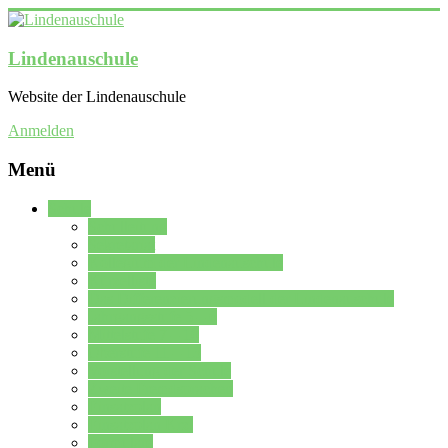
Lindenauschule
Website der Lindenauschule
Anmelden
Menü
Schule
Schulleitung
Sekretariat
Kollegium der Lindenauschule
Kürzelliste
Das Differenzierungsmodell der Lindenauschule
Jahrgangsstufe 5 – 6
Mittelstufe 7 – 10
Oberstufe 11 – 13
Vorstellung der Schule
Zweite Fremdsprachen
Einsatzplan
Einsatzplan Krz.
Formulare