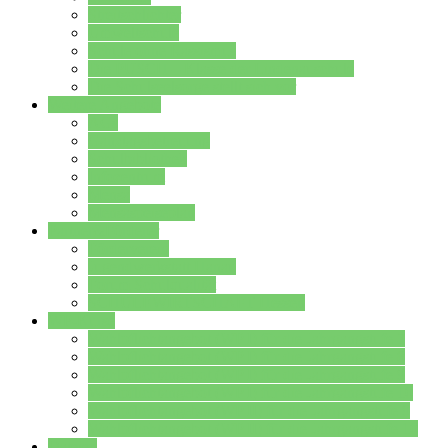
Streitschlichter
Umweltschule
Schule ohne Rassismus
Die PUSCH – Klasse der Lindenauschule
Die Schulseelsorge stellt sich vor
Weitere Angebote
AGs
Ganztagsbetreuung
Schulbibliothek
Infozentrum
Mensa
Mensaspeiseplan
Partner&Förderer
Förderverein
Jugendwerkstatt Hanau
Forum Schulqualität
SCHULEWIRTSCHAFT Hessen
WP-Kurse
Wahlpflichtangebot (WP I) für die Jahrgangstufe 7
Wahlpflichtangebot (WP I) für die Jahrgangstufe 8
Wahlpflichtangebot (WP I) für die Jahrgangstufe 9
Wahlpflichtangebot (WP I) für die Jahrgangstufe 10
Wahlpflichtangebot (WP II) für die Jahrgangstufe 9
Wahlpflichtangebot (WP II) für die Jahrgangstufe 10
Dateien