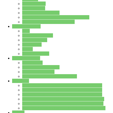
Streitschlichter
Umweltschule
Schule ohne Rassismus
Die PUSCH – Klasse der Lindenauschule
Die Schulseelsorge stellt sich vor
Weitere Angebote
AGs
Ganztagsbetreuung
Schulbibliothek
Infozentrum
Mensa
Mensaspeiseplan
Partner&Förderer
Förderverein
Jugendwerkstatt Hanau
Forum Schulqualität
SCHULEWIRTSCHAFT Hessen
WP-Kurse
Wahlpflichtangebot (WP I) für die Jahrgangstufe 7
Wahlpflichtangebot (WP I) für die Jahrgangstufe 8
Wahlpflichtangebot (WP I) für die Jahrgangstufe 9
Wahlpflichtangebot (WP I) für die Jahrgangstufe 10
Wahlpflichtangebot (WP II) für die Jahrgangstufe 9
Wahlpflichtangebot (WP II) für die Jahrgangstufe 10
Dateien