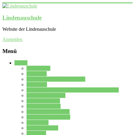
Lindenauschule
Website der Lindenauschule
Anmelden
Menü
Schule
Schulleitung
Sekretariat
Kollegium der Lindenauschule
Kürzelliste
Das Differenzierungsmodell der Lindenauschule
Jahrgangsstufe 5 – 6
Mittelstufe 7 – 10
Oberstufe 11 – 13
Vorstellung der Schule
Zweite Fremdsprachen
Einsatzplan
Einsatzplan Krz.
Formulare