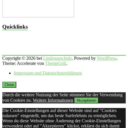
Quicklinks
Copyright © 2026 bei
Lindenauschule
. Powered by
WordPress
.
Theme: Accelerate von
ThemeGrill
.
Impressum und Datenschutzerklärung
Close
Durch die weitere Nutzung der Seite stimmen Sie der Verwendung
von Cookies zu.
Weitere Informationen
Akzeptieren
Die Cookie-Einstellungen auf dieser Website sind auf "Cookies
zulassen" eingestellt, um das beste Surferlebnis zu ermöglichen.
Wenn du diese Website ohne Änderung der Cookie-Einstellungen
verwendest oder auf "Akzeptieren" klickst, erklärst du sich damit