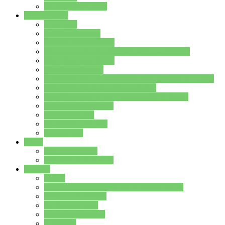
Stundenplan Lehrer
Schüler/innen
Formulare
Schülervertretung
Verbindungslehrkräfte
FAQs zum iPad für Schülerinnen und Schüler
MS Office und Teams
Berufsorientierung
Girls-Day und und Boys-Day (Neue Wege für Jungs)
Berufswegeplanung der Jgst. 8 & 9
Berufsberatung in der Lindenauschule Hanau
Schulsozialpädagogik
Vertretungsplan
Klassenstundenplan
Klausurplan
Eltern
Schulelternbeirat
Schulsozialpädagogik
Projekte
MINT
Verkehrslotsendienst an der Lindenauschule
Denk…mal-Projekt
Sauberkeitspaten
Schulhofgestaltung
Spielebox