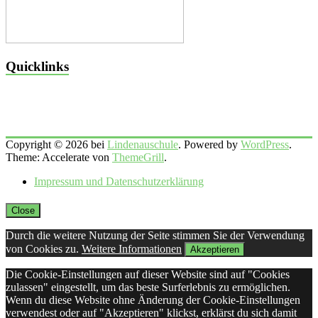
Quicklinks
Copyright © 2026 bei
Lindenauschule
. Powered by
WordPress
.
Theme: Accelerate von
ThemeGrill
.
Impressum und Datenschutzerklärung
Close
Durch die weitere Nutzung der Seite stimmen Sie der Verwendung
von Cookies zu.
Weitere Informationen
Akzeptieren
Die Cookie-Einstellungen auf dieser Website sind auf "Cookies
zulassen" eingestellt, um das beste Surferlebnis zu ermöglichen.
Wenn du diese Website ohne Änderung der Cookie-Einstellungen
verwendest oder auf "Akzeptieren" klickst, erklärst du sich damit