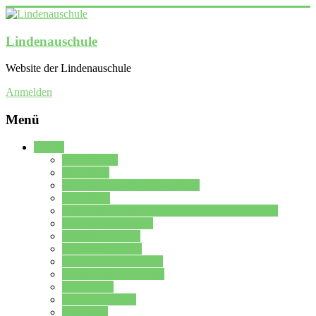
Lindenauschule
Website der Lindenauschule
Anmelden
Menü
Schule
Schulleitung
Sekretariat
Kollegium der Lindenauschule
Kürzelliste
Das Differenzierungsmodell der Lindenauschule
Jahrgangsstufe 5 – 6
Mittelstufe 7 – 10
Oberstufe 11 – 13
Vorstellung der Schule
Zweite Fremdsprachen
Einsatzplan
Einsatzplan Krz.
Formulare