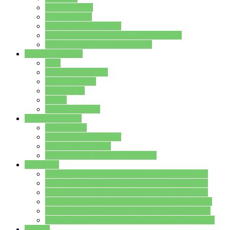
Streitschlichter
Umweltschule
Schule ohne Rassismus
Die PUSCH – Klasse der Lindenauschule
Die Schulseelsorge stellt sich vor
Weitere Angebote
AGs
Ganztagsbetreuung
Schulbibliothek
Infozentrum
Mensa
Mensaspeiseplan
Partner&Förderer
Förderverein
Jugendwerkstatt Hanau
Forum Schulqualität
SCHULEWIRTSCHAFT Hessen
WP-Kurse
Wahlpflichtangebot (WP I) für die Jahrgangstufe 7
Wahlpflichtangebot (WP I) für die Jahrgangstufe 8
Wahlpflichtangebot (WP I) für die Jahrgangstufe 9
Wahlpflichtangebot (WP I) für die Jahrgangstufe 10
Wahlpflichtangebot (WP II) für die Jahrgangstufe 9
Wahlpflichtangebot (WP II) für die Jahrgangstufe 10
Dateien