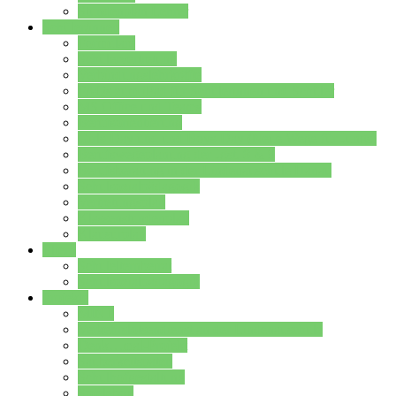
Stundenplan Lehrer
Schüler/innen
Formulare
Schülervertretung
Verbindungslehrkräfte
FAQs zum iPad für Schülerinnen und Schüler
MS Office und Teams
Berufsorientierung
Girls-Day und und Boys-Day (Neue Wege für Jungs)
Berufswegeplanung der Jgst. 8 & 9
Berufsberatung in der Lindenauschule Hanau
Schulsozialpädagogik
Vertretungsplan
Klassenstundenplan
Klausurplan
Eltern
Schulelternbeirat
Schulsozialpädagogik
Projekte
MINT
Verkehrslotsendienst an der Lindenauschule
Denk…mal-Projekt
Sauberkeitspaten
Schulhofgestaltung
Spielebox