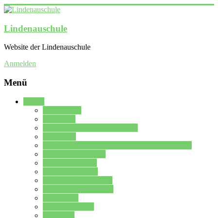
Lindenauschule
Website der Lindenauschule
Anmelden
Menü
Schule
Schulleitung
Sekretariat
Kollegium der Lindenauschule
Kürzelliste
Das Differenzierungsmodell der Lindenauschule
Jahrgangsstufe 5 – 6
Mittelstufe 7 – 10
Oberstufe 11 – 13
Vorstellung der Schule
Zweite Fremdsprachen
Einsatzplan
Einsatzplan Krz.
Formulare