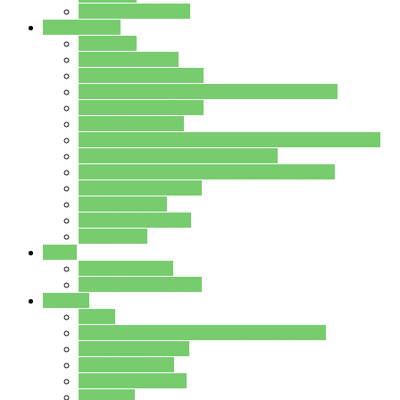
Stundenplan Lehrer
Schüler/innen
Formulare
Schülervertretung
Verbindungslehrkräfte
FAQs zum iPad für Schülerinnen und Schüler
MS Office und Teams
Berufsorientierung
Girls-Day und und Boys-Day (Neue Wege für Jungs)
Berufswegeplanung der Jgst. 8 & 9
Berufsberatung in der Lindenauschule Hanau
Schulsozialpädagogik
Vertretungsplan
Klassenstundenplan
Klausurplan
Eltern
Schulelternbeirat
Schulsozialpädagogik
Projekte
MINT
Verkehrslotsendienst an der Lindenauschule
Denk…mal-Projekt
Sauberkeitspaten
Schulhofgestaltung
Spielebox