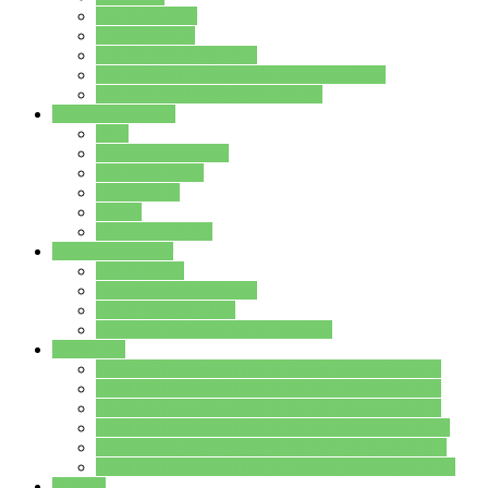
Streitschlichter
Umweltschule
Schule ohne Rassismus
Die PUSCH – Klasse der Lindenauschule
Die Schulseelsorge stellt sich vor
Weitere Angebote
AGs
Ganztagsbetreuung
Schulbibliothek
Infozentrum
Mensa
Mensaspeiseplan
Partner&Förderer
Förderverein
Jugendwerkstatt Hanau
Forum Schulqualität
SCHULEWIRTSCHAFT Hessen
WP-Kurse
Wahlpflichtangebot (WP I) für die Jahrgangstufe 7
Wahlpflichtangebot (WP I) für die Jahrgangstufe 8
Wahlpflichtangebot (WP I) für die Jahrgangstufe 9
Wahlpflichtangebot (WP I) für die Jahrgangstufe 10
Wahlpflichtangebot (WP II) für die Jahrgangstufe 9
Wahlpflichtangebot (WP II) für die Jahrgangstufe 10
Dateien