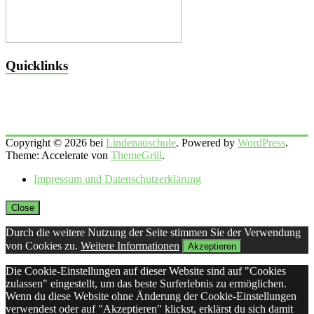
Quicklinks
Copyright © 2026 bei
Lindenauschule
. Powered by
WordPress
.
Theme: Accelerate von
ThemeGrill
.
Impressum und Datenschutzerklärung
Close
Durch die weitere Nutzung der Seite stimmen Sie der Verwendung
von Cookies zu.
Weitere Informationen
Akzeptieren
Die Cookie-Einstellungen auf dieser Website sind auf "Cookies
zulassen" eingestellt, um das beste Surferlebnis zu ermöglichen.
Wenn du diese Website ohne Änderung der Cookie-Einstellungen
verwendest oder auf "Akzeptieren" klickst, erklärst du sich damit