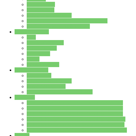
Streitschlichter
Umweltschule
Schule ohne Rassismus
Die PUSCH – Klasse der Lindenauschule
Die Schulseelsorge stellt sich vor
Weitere Angebote
AGs
Ganztagsbetreuung
Schulbibliothek
Infozentrum
Mensa
Mensaspeiseplan
Partner&Förderer
Förderverein
Jugendwerkstatt Hanau
Forum Schulqualität
SCHULEWIRTSCHAFT Hessen
WP-Kurse
Wahlpflichtangebot (WP I) für die Jahrgangstufe 7
Wahlpflichtangebot (WP I) für die Jahrgangstufe 8
Wahlpflichtangebot (WP I) für die Jahrgangstufe 9
Wahlpflichtangebot (WP I) für die Jahrgangstufe 10
Wahlpflichtangebot (WP II) für die Jahrgangstufe 9
Wahlpflichtangebot (WP II) für die Jahrgangstufe 10
Dateien