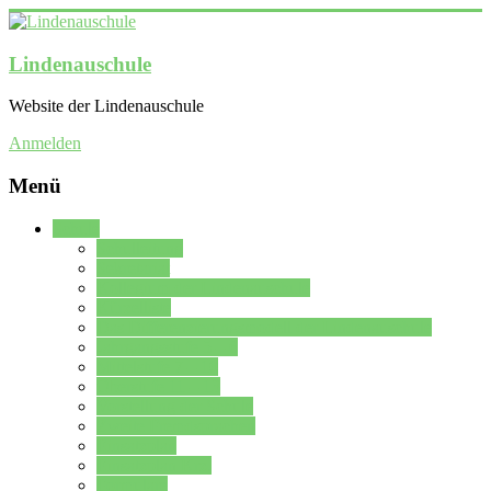
Lindenauschule
Website der Lindenauschule
Anmelden
Menü
Schule
Schulleitung
Sekretariat
Kollegium der Lindenauschule
Kürzelliste
Das Differenzierungsmodell der Lindenauschule
Jahrgangsstufe 5 – 6
Mittelstufe 7 – 10
Oberstufe 11 – 13
Vorstellung der Schule
Zweite Fremdsprachen
Einsatzplan
Einsatzplan Krz.
Formulare