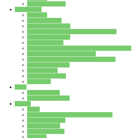
Stundenplan Lehrer
Schüler/innen
Formulare
Schülervertretung
Verbindungslehrkräfte
FAQs zum iPad für Schülerinnen und Schüler
MS Office und Teams
Berufsorientierung
Girls-Day und und Boys-Day (Neue Wege für Jungs)
Berufswegeplanung der Jgst. 8 & 9
Berufsberatung in der Lindenauschule Hanau
Schulsozialpädagogik
Vertretungsplan
Klassenstundenplan
Klausurplan
Eltern
Schulelternbeirat
Schulsozialpädagogik
Projekte
MINT
Verkehrslotsendienst an der Lindenauschule
Denk…mal-Projekt
Sauberkeitspaten
Schulhofgestaltung
Spielebox