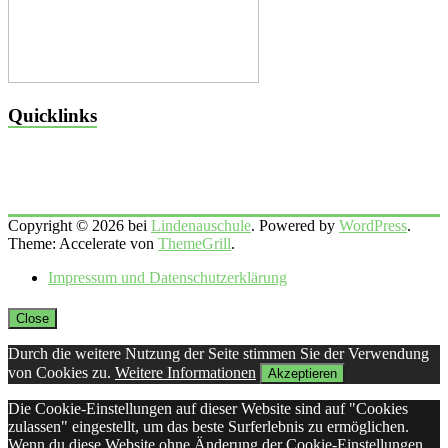
Quicklinks
Copyright © 2026 bei
Lindenauschule
. Powered by
WordPress
.
Theme: Accelerate von
ThemeGrill
.
Impressum und Datenschutzerklärung
Close
Durch die weitere Nutzung der Seite stimmen Sie der Verwendung
von Cookies zu.
Weitere Informationen
Akzeptieren
Die Cookie-Einstellungen auf dieser Website sind auf "Cookies
zulassen" eingestellt, um das beste Surferlebnis zu ermöglichen.
Wenn du diese Website ohne Änderung der Cookie-Einstellungen