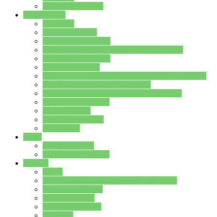
Stundenplan Lehrer
Schüler/innen
Formulare
Schülervertretung
Verbindungslehrkräfte
FAQs zum iPad für Schülerinnen und Schüler
MS Office und Teams
Berufsorientierung
Girls-Day und und Boys-Day (Neue Wege für Jungs)
Berufswegeplanung der Jgst. 8 & 9
Berufsberatung in der Lindenauschule Hanau
Schulsozialpädagogik
Vertretungsplan
Klassenstundenplan
Klausurplan
Eltern
Schulelternbeirat
Schulsozialpädagogik
Projekte
MINT
Verkehrslotsendienst an der Lindenauschule
Denk…mal-Projekt
Sauberkeitspaten
Schulhofgestaltung
Spielebox