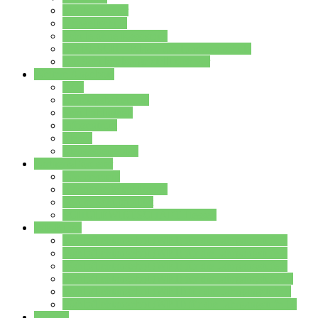
Streitschlichter
Umweltschule
Schule ohne Rassismus
Die PUSCH – Klasse der Lindenauschule
Die Schulseelsorge stellt sich vor
Weitere Angebote
AGs
Ganztagsbetreuung
Schulbibliothek
Infozentrum
Mensa
Mensaspeiseplan
Partner&Förderer
Förderverein
Jugendwerkstatt Hanau
Forum Schulqualität
SCHULEWIRTSCHAFT Hessen
WP-Kurse
Wahlpflichtangebot (WP I) für die Jahrgangstufe 7
Wahlpflichtangebot (WP I) für die Jahrgangstufe 8
Wahlpflichtangebot (WP I) für die Jahrgangstufe 9
Wahlpflichtangebot (WP I) für die Jahrgangstufe 10
Wahlpflichtangebot (WP II) für die Jahrgangstufe 9
Wahlpflichtangebot (WP II) für die Jahrgangstufe 10
Dateien