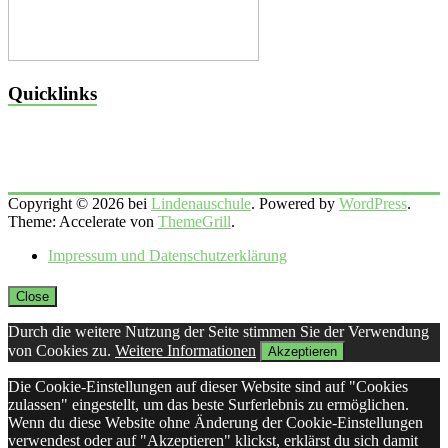
Quicklinks
Copyright © 2026 bei
Lindenauschule
. Powered by
WordPress
.
Theme: Accelerate von
ThemeGrill
.
Impressum und Datenschutzerklärung
Close
Durch die weitere Nutzung der Seite stimmen Sie der Verwendung
von Cookies zu.
Weitere Informationen
Akzeptieren
Die Cookie-Einstellungen auf dieser Website sind auf "Cookies
zulassen" eingestellt, um das beste Surferlebnis zu ermöglichen.
Wenn du diese Website ohne Änderung der Cookie-Einstellungen
verwendest oder auf "Akzeptieren" klickst, erklärst du sich damit