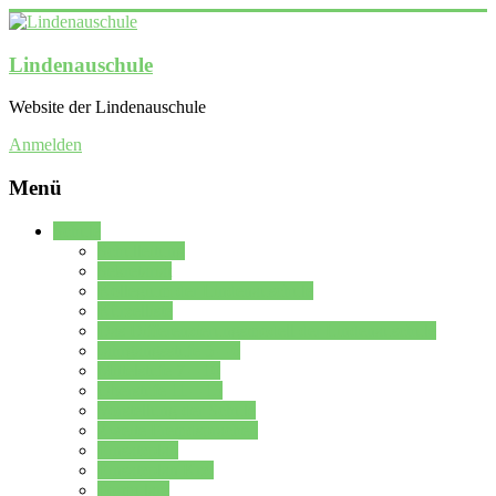
Lindenauschule
Website der Lindenauschule
Anmelden
Menü
Schule
Schulleitung
Sekretariat
Kollegium der Lindenauschule
Kürzelliste
Das Differenzierungsmodell der Lindenauschule
Jahrgangsstufe 5 – 6
Mittelstufe 7 – 10
Oberstufe 11 – 13
Vorstellung der Schule
Zweite Fremdsprachen
Einsatzplan
Einsatzplan Krz.
Formulare