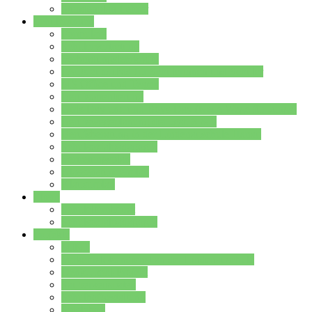
Stundenplan Lehrer
Schüler/innen
Formulare
Schülervertretung
Verbindungslehrkräfte
FAQs zum iPad für Schülerinnen und Schüler
MS Office und Teams
Berufsorientierung
Girls-Day und und Boys-Day (Neue Wege für Jungs)
Berufswegeplanung der Jgst. 8 & 9
Berufsberatung in der Lindenauschule Hanau
Schulsozialpädagogik
Vertretungsplan
Klassenstundenplan
Klausurplan
Eltern
Schulelternbeirat
Schulsozialpädagogik
Projekte
MINT
Verkehrslotsendienst an der Lindenauschule
Denk…mal-Projekt
Sauberkeitspaten
Schulhofgestaltung
Spielebox