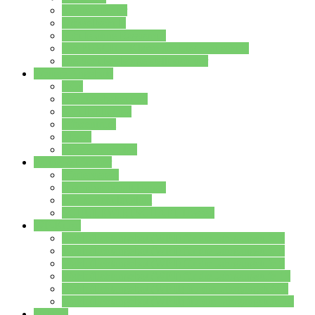
Streitschlichter
Umweltschule
Schule ohne Rassismus
Die PUSCH – Klasse der Lindenauschule
Die Schulseelsorge stellt sich vor
Weitere Angebote
AGs
Ganztagsbetreuung
Schulbibliothek
Infozentrum
Mensa
Mensaspeiseplan
Partner&Förderer
Förderverein
Jugendwerkstatt Hanau
Forum Schulqualität
SCHULEWIRTSCHAFT Hessen
WP-Kurse
Wahlpflichtangebot (WP I) für die Jahrgangstufe 7
Wahlpflichtangebot (WP I) für die Jahrgangstufe 8
Wahlpflichtangebot (WP I) für die Jahrgangstufe 9
Wahlpflichtangebot (WP I) für die Jahrgangstufe 10
Wahlpflichtangebot (WP II) für die Jahrgangstufe 9
Wahlpflichtangebot (WP II) für die Jahrgangstufe 10
Dateien