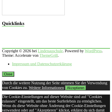
Quicklinks
Copyright © 2026 bei
Lindenauschule
. Powered by
WordPress
.
Theme: Accelerate von
ThemeGrill
.
Impressum und Datenschutzerklärung
Close
Durch die weitere Nutzung der Seite stimmen Sie der Verwendung
von Cookies zu.
Weitere Informationen
Akzeptieren
Die Cookie-Einstellungen auf dieser Website sind auf "Cookies
zulassen" eingestellt, um das beste Surferlebnis zu ermöglichen.
Wenn du diese Website ohne Änderung der Cookie-Einstellungen
verwendest oder auf "Akzeptieren" klickst, erklärst du sich damit