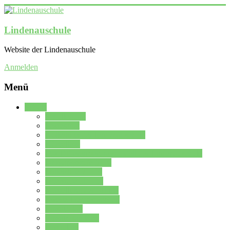
Lindenauschule
Website der Lindenauschule
Anmelden
Menü
Schule
Schulleitung
Sekretariat
Kollegium der Lindenauschule
Kürzelliste
Das Differenzierungsmodell der Lindenauschule
Jahrgangsstufe 5 – 6
Mittelstufe 7 – 10
Oberstufe 11 – 13
Vorstellung der Schule
Zweite Fremdsprachen
Einsatzplan
Einsatzplan Krz.
Formulare