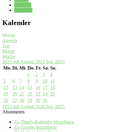
Kalender
Oberstufe
Kalender
Monat
Agenda
Tag
Monat
Woche
2023
Juli
August 2024
Sep.
2025
Mo.
Di.
Mi.
Do.
Fr.
Sa.
So.
1
2
3
4
5
6
7
8
9
10
11
12
13
14
15
16
17
18
19
20
21
22
23
24
25
26
27
28
29
30
31
2023
Juli
August 2024
Sep.
2025
Abonnieren
Zu Timely-Kalender hinzufügen
Zu Google hinzufügen