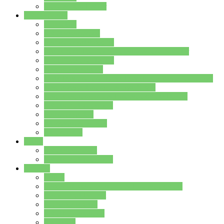
Stundenplan Lehrer
Schüler/innen
Formulare
Schülervertretung
Verbindungslehrkräfte
FAQs zum iPad für Schülerinnen und Schüler
MS Office und Teams
Berufsorientierung
Girls-Day und und Boys-Day (Neue Wege für Jungs)
Berufswegeplanung der Jgst. 8 & 9
Berufsberatung in der Lindenauschule Hanau
Schulsozialpädagogik
Vertretungsplan
Klassenstundenplan
Klausurplan
Eltern
Schulelternbeirat
Schulsozialpädagogik
Projekte
MINT
Verkehrslotsendienst an der Lindenauschule
Denk…mal-Projekt
Sauberkeitspaten
Schulhofgestaltung
Spielebox