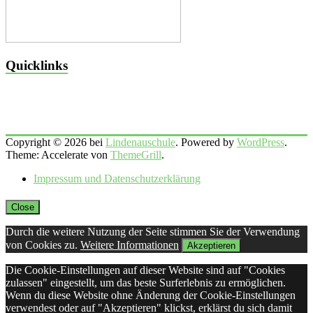
Quicklinks
Copyright © 2026 bei
Lindenauschule
. Powered by
WordPress
.
Theme: Accelerate von
ThemeGrill
.
Impressum und Datenschutzerklärung
Close
Durch die weitere Nutzung der Seite stimmen Sie der Verwendung
von Cookies zu.
Weitere Informationen
Akzeptieren
Die Cookie-Einstellungen auf dieser Website sind auf "Cookies
zulassen" eingestellt, um das beste Surferlebnis zu ermöglichen.
Wenn du diese Website ohne Änderung der Cookie-Einstellungen
verwendest oder auf "Akzeptieren" klickst, erklärst du sich damit