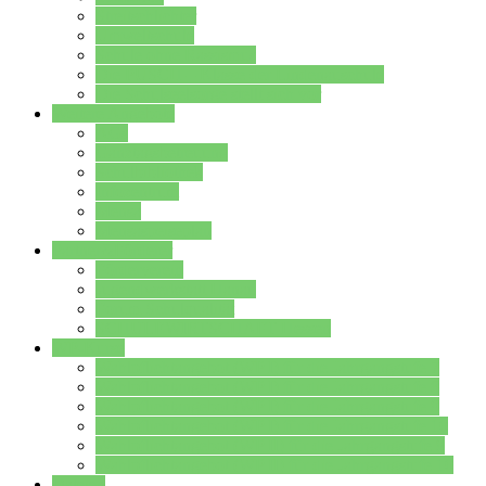
Streitschlichter
Umweltschule
Schule ohne Rassismus
Die PUSCH – Klasse der Lindenauschule
Die Schulseelsorge stellt sich vor
Weitere Angebote
AGs
Ganztagsbetreuung
Schulbibliothek
Infozentrum
Mensa
Mensaspeiseplan
Partner&Förderer
Förderverein
Jugendwerkstatt Hanau
Forum Schulqualität
SCHULEWIRTSCHAFT Hessen
WP-Kurse
Wahlpflichtangebot (WP I) für die Jahrgangstufe 7
Wahlpflichtangebot (WP I) für die Jahrgangstufe 8
Wahlpflichtangebot (WP I) für die Jahrgangstufe 9
Wahlpflichtangebot (WP I) für die Jahrgangstufe 10
Wahlpflichtangebot (WP II) für die Jahrgangstufe 9
Wahlpflichtangebot (WP II) für die Jahrgangstufe 10
Dateien