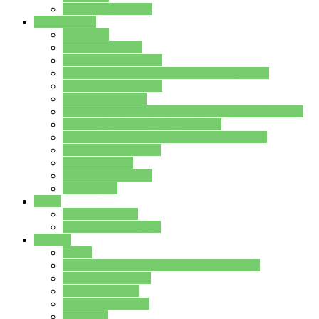
Stundenplan Lehrer
Schüler/innen
Formulare
Schülervertretung
Verbindungslehrkräfte
FAQs zum iPad für Schülerinnen und Schüler
MS Office und Teams
Berufsorientierung
Girls-Day und und Boys-Day (Neue Wege für Jungs)
Berufswegeplanung der Jgst. 8 & 9
Berufsberatung in der Lindenauschule Hanau
Schulsozialpädagogik
Vertretungsplan
Klassenstundenplan
Klausurplan
Eltern
Schulelternbeirat
Schulsozialpädagogik
Projekte
MINT
Verkehrslotsendienst an der Lindenauschule
Denk…mal-Projekt
Sauberkeitspaten
Schulhofgestaltung
Spielebox