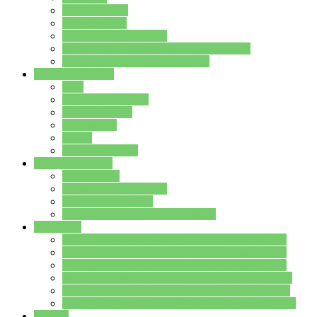
Streitschlichter
Umweltschule
Schule ohne Rassismus
Die PUSCH – Klasse der Lindenauschule
Die Schulseelsorge stellt sich vor
Weitere Angebote
AGs
Ganztagsbetreuung
Schulbibliothek
Infozentrum
Mensa
Mensaspeiseplan
Partner&Förderer
Förderverein
Jugendwerkstatt Hanau
Forum Schulqualität
SCHULEWIRTSCHAFT Hessen
WP-Kurse
Wahlpflichtangebot (WP I) für die Jahrgangstufe 7
Wahlpflichtangebot (WP I) für die Jahrgangstufe 8
Wahlpflichtangebot (WP I) für die Jahrgangstufe 9
Wahlpflichtangebot (WP I) für die Jahrgangstufe 10
Wahlpflichtangebot (WP II) für die Jahrgangstufe 9
Wahlpflichtangebot (WP II) für die Jahrgangstufe 10
Dateien