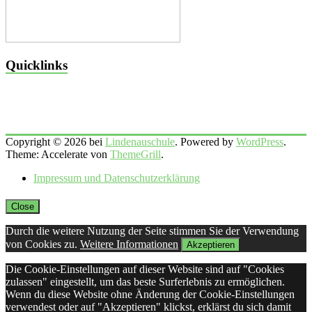
Quicklinks
Copyright © 2026 bei
Lindenauschule
. Powered by
WordPress
.
Theme: Accelerate von
ThemeGrill
.
Impressum und Datenschutzerklärung
Close
Durch die weitere Nutzung der Seite stimmen Sie der Verwendung
von Cookies zu.
Weitere Informationen
Akzeptieren
Die Cookie-Einstellungen auf dieser Website sind auf "Cookies
zulassen" eingestellt, um das beste Surferlebnis zu ermöglichen.
Wenn du diese Website ohne Änderung der Cookie-Einstellungen
verwendest oder auf "Akzeptieren" klickst, erklärst du sich damit