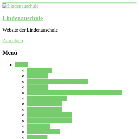
Lindenauschule
Website der Lindenauschule
Anmelden
Menü
Schule
Schulleitung
Sekretariat
Kollegium der Lindenauschule
Kürzelliste
Das Differenzierungsmodell der Lindenauschule
Jahrgangsstufe 5 – 6
Mittelstufe 7 – 10
Oberstufe 11 – 13
Vorstellung der Schule
Zweite Fremdsprachen
Einsatzplan
Einsatzplan Krz.
Formulare