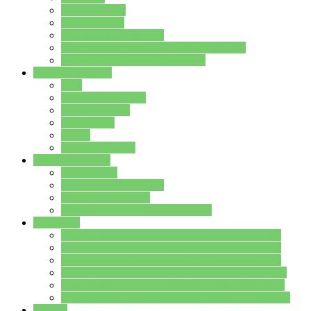
Streitschlichter
Umweltschule
Schule ohne Rassismus
Die PUSCH – Klasse der Lindenauschule
Die Schulseelsorge stellt sich vor
Weitere Angebote
AGs
Ganztagsbetreuung
Schulbibliothek
Infozentrum
Mensa
Mensaspeiseplan
Partner&Förderer
Förderverein
Jugendwerkstatt Hanau
Forum Schulqualität
SCHULEWIRTSCHAFT Hessen
WP-Kurse
Wahlpflichtangebot (WP I) für die Jahrgangstufe 7
Wahlpflichtangebot (WP I) für die Jahrgangstufe 8
Wahlpflichtangebot (WP I) für die Jahrgangstufe 9
Wahlpflichtangebot (WP I) für die Jahrgangstufe 10
Wahlpflichtangebot (WP II) für die Jahrgangstufe 9
Wahlpflichtangebot (WP II) für die Jahrgangstufe 10
Dateien