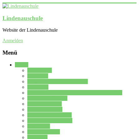
Lindenauschule
Website der Lindenauschule
Anmelden
Menü
Schule
Schulleitung
Sekretariat
Kollegium der Lindenauschule
Kürzelliste
Das Differenzierungsmodell der Lindenauschule
Jahrgangsstufe 5 – 6
Mittelstufe 7 – 10
Oberstufe 11 – 13
Vorstellung der Schule
Zweite Fremdsprachen
Einsatzplan
Einsatzplan Krz.
Formulare