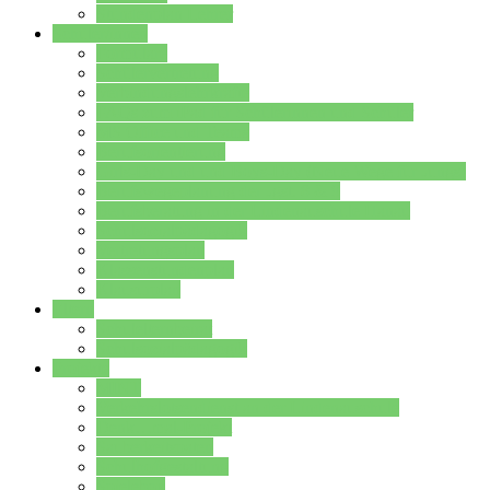
Stundenplan Lehrer
Schüler/innen
Formulare
Schülervertretung
Verbindungslehrkräfte
FAQs zum iPad für Schülerinnen und Schüler
MS Office und Teams
Berufsorientierung
Girls-Day und und Boys-Day (Neue Wege für Jungs)
Berufswegeplanung der Jgst. 8 & 9
Berufsberatung in der Lindenauschule Hanau
Schulsozialpädagogik
Vertretungsplan
Klassenstundenplan
Klausurplan
Eltern
Schulelternbeirat
Schulsozialpädagogik
Projekte
MINT
Verkehrslotsendienst an der Lindenauschule
Denk…mal-Projekt
Sauberkeitspaten
Schulhofgestaltung
Spielebox