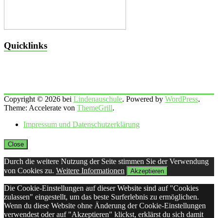
Quicklinks
Copyright © 2026 bei
Lindenauschule
. Powered by
WordPress
.
Theme: Accelerate von
ThemeGrill
.
Impressum und Datenschutzerklärung
Close
Durch die weitere Nutzung der Seite stimmen Sie der Verwendung
von Cookies zu.
Weitere Informationen
Akzeptieren
Die Cookie-Einstellungen auf dieser Website sind auf "Cookies
zulassen" eingestellt, um das beste Surferlebnis zu ermöglichen.
Wenn du diese Website ohne Änderung der Cookie-Einstellungen
verwendest oder auf "Akzeptieren" klickst, erklärst du sich damit